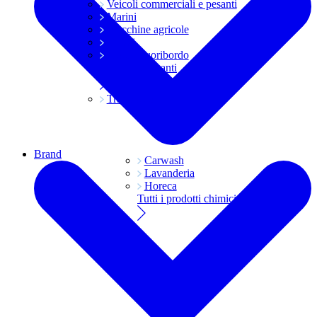
Veicoli commerciali e pesanti
Marini
Macchine agricole
Grassi
Moto e fuoribordo
Tutti i lubrificanti
Trasmissioni
Brand
Carwash
Lavanderia
Horeca
Tutti i prodotti chimici