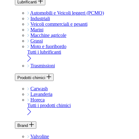
Lubrificanti
Automobili e Veicoli leggeri (PCMO)
Industriali
Veicoli commerciali e pesanti
Marini
Macchine agricole
Grassi
Moto e fuoribordo
Tutti i lubrificanti
Trasmissioni
Prodotti chimici
Carwash
Lavanderia
Horeca
Tutti i prodotti chimici
Brand
Valvoline