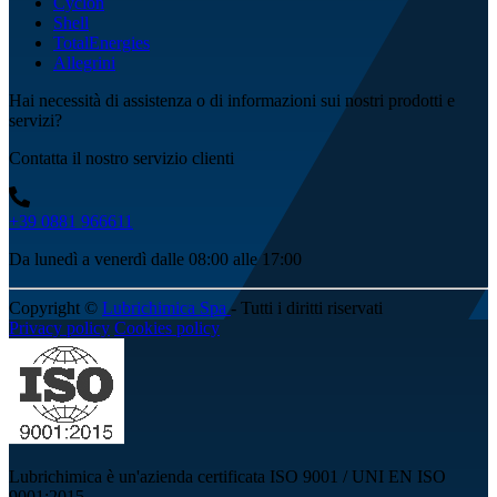
Cyclon
Shell
TotalEnergies
Allegrini
Hai necessità di assistenza o di informazioni sui nostri prodotti e
servizi?
Contatta il nostro servizio clienti
+39 0881 966611
Da lunedì a venerdì dalle 08:00 alle 17:00
Copyright ©
Lubrichimica Spa
- Tutti i diritti riservati
Privacy policy
Cookies policy
Lubrichimica è un'azienda certificata ISO 9001 / UNI EN ISO
9001:2015