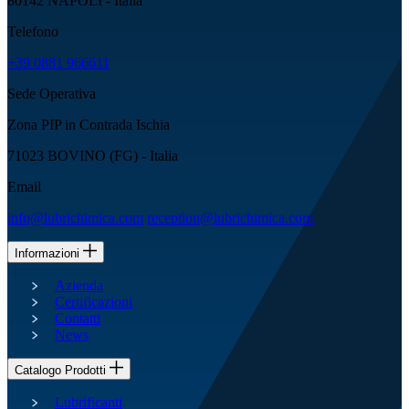
80142 NAPOLI - Italia
Telefono
+39 0881 966611
Sede Operativa
Zona PIP in Contrada Ischia
71023 BOVINO (FG) - Italia
Email
info@lubrichimica.com
reception@lubrichimica.com
Informazioni
Azienda
Certificazioni
Contatti
News
Catalogo Prodotti
Lubrificanti