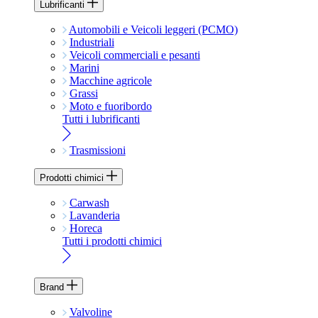
Lubrificanti
Automobili e Veicoli leggeri (PCMO)
Industriali
Veicoli commerciali e pesanti
Marini
Macchine agricole
Grassi
Moto e fuoribordo
Tutti i lubrificanti
Trasmissioni
Prodotti chimici
Carwash
Lavanderia
Horeca
Tutti i prodotti chimici
Brand
Valvoline