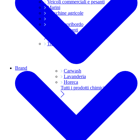
Veicoli commerciali e pesanti
Marini
Macchine agricole
Grassi
Moto e fuoribordo
Tutti i lubrificanti
Trasmissioni
Brand
Carwash
Lavanderia
Horeca
Tutti i prodotti chimici