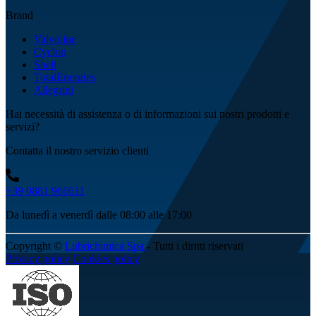
Brand
Valvoline
Cyclon
Shell
TotalEnergies
Allegrini
Hai necessità di assistenza o di informazioni sui nostri prodotti e
servizi?
Contatta il nostro servizio clienti
+39 0881 966611
Da lunedì a venerdì dalle 08:00 alle 17:00
Copyright ©
Lubrichimica Spa
- Tutti i diritti riservati
Privacy policy
Cookies policy