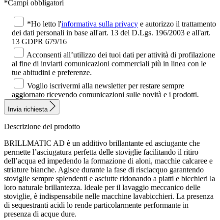
*Campi obbligatori
*Ho letto l'
informativa sulla privacy
e autorizzo il trattamento
dei dati personali in base all'art. 13 del D.Lgs. 196/2003 e all'art.
13 GDPR 679/16
Acconsenti all’utilizzo dei tuoi dati per attività di profilazione
al fine di inviarti comunicazioni commerciali più in linea con le
tue abitudini e preferenze.
Voglio iscrivermi alla newsletter per restare sempre
aggiornato ricevendo comunicazioni sulle novità e i prodotti.
Invia richiesta
Descrizione del prodotto
BRILLMATIC AD è un additivo brillantante ed asciugante che
permette l’asciugatura perfetta delle stoviglie facilitando il ritiro
dell’acqua ed impedendo la formazione di aloni, macchie calcaree e
striature bianche. Agisce durante la fase di risciacquo garantendo
stoviglie sempre splendenti e asciutte ridonando a piatti e bicchieri la
loro naturale brillantezza. Ideale per il lavaggio meccanico delle
stoviglie, è indispensabile nelle macchine lavabicchieri. La presenza
di sequestranti acidi lo rende particolarmente performante in
presenza di acque dure.