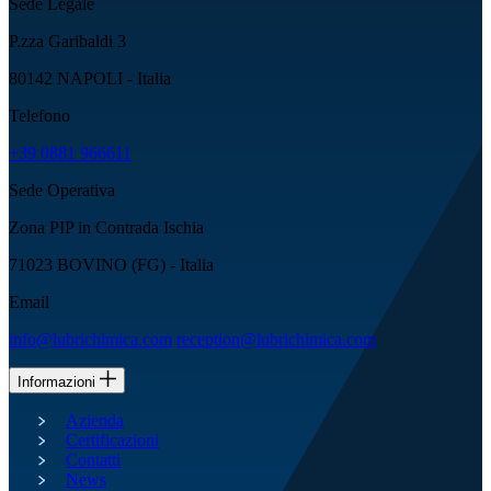
Sede Legale
P.zza Garibaldi 3
80142 NAPOLI - Italia
Telefono
+39 0881 966611
Sede Operativa
Zona PIP in Contrada Ischia
71023 BOVINO (FG) - Italia
Email
info@lubrichimica.com
reception@lubrichimica.com
Informazioni
Azienda
Certificazioni
Contatti
News