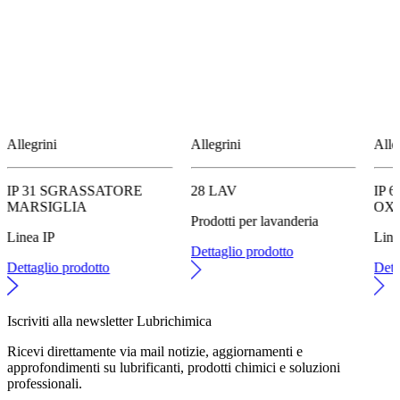
Allegrini
Allegrini
Alle
IP 31 SGRASSATORE
28 LAV
IP 
MARSIGLIA
OX
Prodotti per lavanderia
Linea IP
Line
Dettaglio prodotto
Dettaglio prodotto
Dett
Iscriviti alla newsletter Lubrichimica
Ricevi direttamente via mail notizie, aggiornamenti e
approfondimenti su lubrificanti, prodotti chimici e soluzioni
professionali.