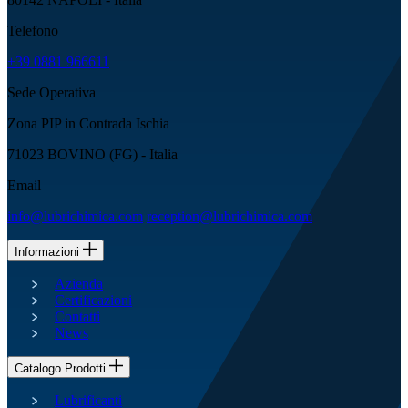
Telefono
+39 0881 966611
Sede Operativa
Zona PIP in Contrada Ischia
71023 BOVINO (FG) - Italia
Email
info@lubrichimica.com
reception@lubrichimica.com
Informazioni
Azienda
Certificazioni
Contatti
News
Catalogo Prodotti
Lubrificanti