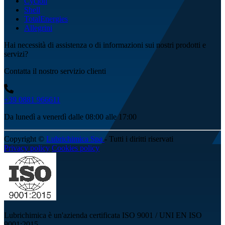
Cyclon
Shell
TotalEnergies
Allegrini
Hai necessità di assistenza o di informazioni sui nostri prodotti e
servizi?
Contatta il nostro servizio clienti
+39 0881 966611
Da lunedì a venerdì dalle 08:00 alle 17:00
Copyright ©
Lubrichimica Spa
- Tutti i diritti riservati
Privacy policy
Cookies policy
Lubrichimica è un'azienda certificata ISO 9001 / UNI EN ISO
9001:2015