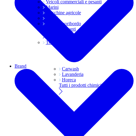
Veicoli commerciali e pesanti
Marini
Macchine agricole
Grassi
Moto e fuoribordo
Tutti i lubrificanti
Trasmissioni
Brand
Carwash
Lavanderia
Horeca
Tutti i prodotti chimici