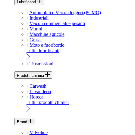
Lubrificanti
Automobili e Veicoli leggeri (PCMO)
Industriali
Veicoli commerciali e pesanti
Marini
Macchine agricole
Grassi
Moto e fuoribordo
Tutti i lubrificanti
Trasmissioni
Prodotti chimici
Carwash
Lavanderia
Horeca
Tutti i prodotti chimici
Brand
Valvoline