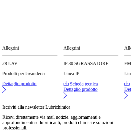
Allegrini
Allegrini
Alle
28 LAV
IP 30 SGRASSATORE
FM 
Prodotti per lavanderia
Linea IP
Lin
Dettaglio prodotto
Scheda tecnica
S
Dettaglio prodotto
Dett
Iscriviti alla newsletter Lubrichimica
Ricevi direttamente via mail notizie, aggiornamenti e
approfondimenti su lubrificanti, prodotti chimici e soluzioni
professionali.