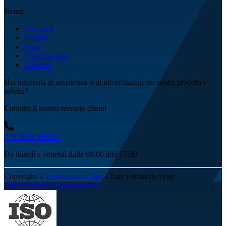
Brand
Valvoline
Cyclon
Shell
TotalEnergies
Allegrini
Hai necessità di assistenza o di informazioni sui nostri prodotti e
servizi?
Contatta il nostro servizio clienti
+39 0881 966611
Da lunedì a venerdì dalle 08:00 alle 17:00
Copyright ©
Lubrichimica Spa
- Tutti i diritti riservati
Privacy policy
Cookies policy