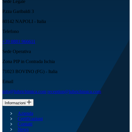
Sede Legale
P.zza Garibaldi 3
80142 NAPOLI - Italia
Telefono
+39 0881 966611
Sede Operativa
Zona PIP in Contrada Ischia
71023 BOVINO (FG) - Italia
Email
info@lubrichimica.com
reception@lubrichimica.com
Informazioni
Azienda
Certificazioni
Contatti
News