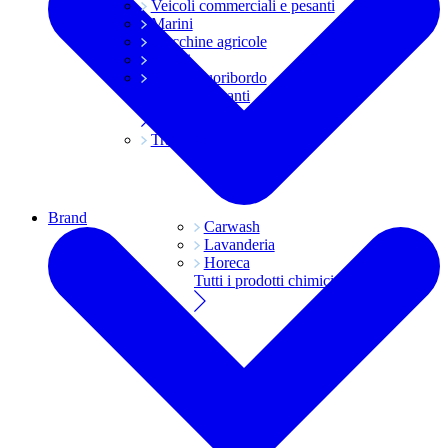
Veicoli commerciali e pesanti
Marini
Macchine agricole
Grassi
Moto e fuoribordo
Tutti i lubrificanti
Trasmissioni
Brand
Carwash
Lavanderia
Horeca
Tutti i prodotti chimici