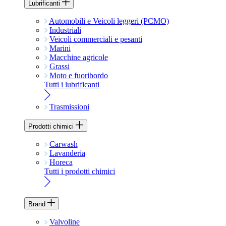
Lubrificanti
Automobili e Veicoli leggeri (PCMO)
Industriali
Veicoli commerciali e pesanti
Marini
Macchine agricole
Grassi
Moto e fuoribordo
Tutti i lubrificanti
Trasmissioni
Prodotti chimici
Carwash
Lavanderia
Horeca
Tutti i prodotti chimici
Brand
Valvoline