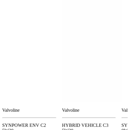
Valvoline
Valvoline
Valv
SYNPOWER ENV C2
HYBRID VEHICLE C3
SYN