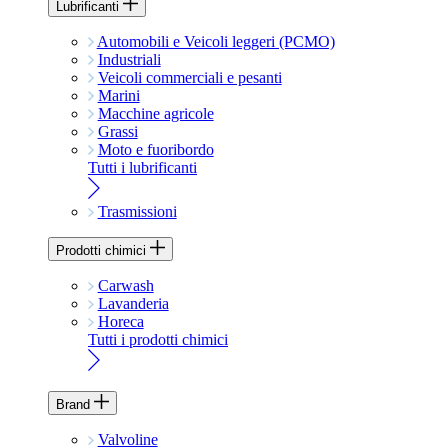
Lubrificanti
Automobili e Veicoli leggeri (PCMO)
Industriali
Veicoli commerciali e pesanti
Marini
Macchine agricole
Grassi
Moto e fuoribordo
Tutti i lubrificanti
Trasmissioni
Prodotti chimici
Carwash
Lavanderia
Horeca
Tutti i prodotti chimici
Brand
Valvoline