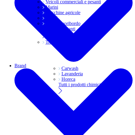
Veicoli commerciali e pesanti
Marini
Macchine agricole
Grassi
Moto e fuoribordo
Tutti i lubrificanti
Trasmissioni
Brand
Carwash
Lavanderia
Horeca
Tutti i prodotti chimici