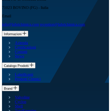
71023 BOVINO (FG) - Italia
Email
info@lubrichimica.com
reception@lubrichimica.com
Informazioni
Azienda
Certificazioni
Contatti
News
Catalogo Prodotti
Lubrificanti
Prodotti Chimici
Brand
Valvoline
Cyclon
Shell
TotalEnergies