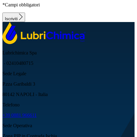
*Campi obbligatori
Iscriviti
Lubrichimica Spa
- 02410480715
Sede Legale
P.zza Garibaldi 3
80142 NAPOLI - Italia
Telefono
+39 0881 966611
Sede Operativa
Zona PIP in Contrada Ischia