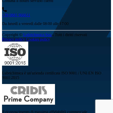
Contatta il nostro servizio clienti
+39 0881 966611
Da lunedì a venerdì dalle 08:00 alle 17:00
Copyright ©
Lubrichimica Spa
- Tutti i diritti riservati
Privacy policy
Cookies policy
Lubrichimica è un'azienda certificata ISO 9001 / UNI EN ISO
9001:2015
Il riconoscimento di massima affidabilità commerciale