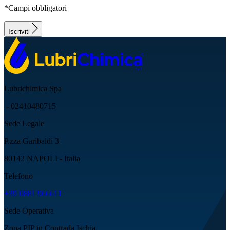
*Campi obbligatori
Iscriviti
Lubrichimica Spa
- 02410480715
Sede Legale
P.zza Garibaldi 3
80142 NAPOLI - Italia
Telefono
+39 0881 966611
Sede Operativa
Zona PIP in Contrada Ischia