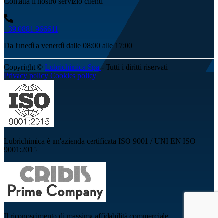
Contatta il nostro servizio clienti
+39 0881 966611
Da lunedì a venerdì dalle 08:00 alle 17:00
Copyright ©
Lubrichimica Spa
- Tutti i diritti riservati
Privacy policy
Cookies policy
Lubrichimica è un'azienda certificata ISO 9001 / UNI EN ISO
9001:2015
Il riconoscimento di massima affidabilità commerciale