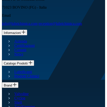
71023 BOVINO (FG) - Italia
Email
info@lubrichimica.com
reception@lubrichimica.com
Informazioni
Azienda
Certificazioni
Contatti
News
Catalogo Prodotti
Lubrificanti
Prodotti Chimici
Brand
Valvoline
Cyclon
Shell
TotalEnergies