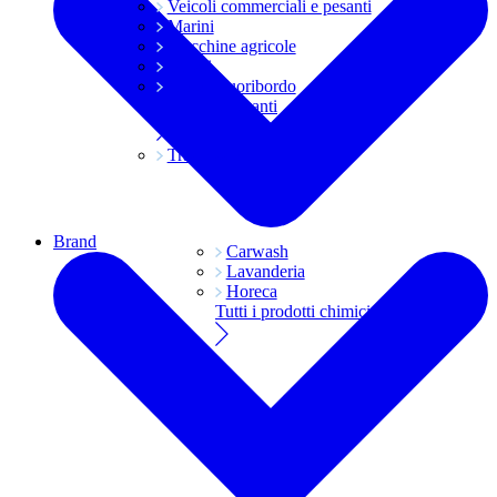
Veicoli commerciali e pesanti
Marini
Macchine agricole
Grassi
Moto e fuoribordo
Tutti i lubrificanti
Trasmissioni
Brand
Carwash
Lavanderia
Horeca
Tutti i prodotti chimici