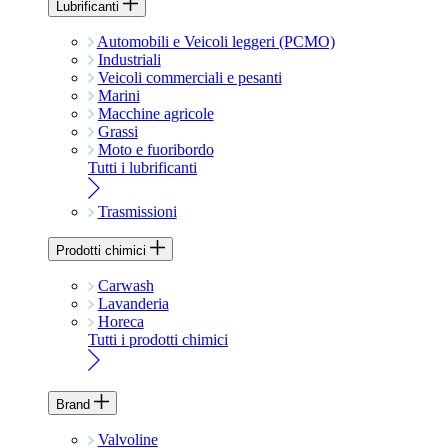
Lubrificanti
Automobili e Veicoli leggeri (PCMO)
Industriali
Veicoli commerciali e pesanti
Marini
Macchine agricole
Grassi
Moto e fuoribordo
Tutti i lubrificanti
Trasmissioni
Prodotti chimici
Carwash
Lavanderia
Horeca
Tutti i prodotti chimici
Brand
Valvoline