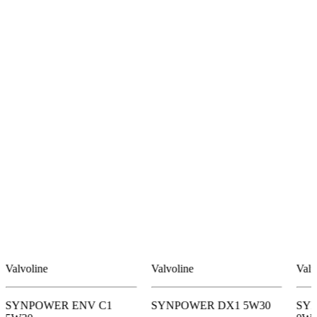
Valvoline
Valvoline
Valv
SYNPOWER ENV C1
SYNPOWER DX1 5W30
SY