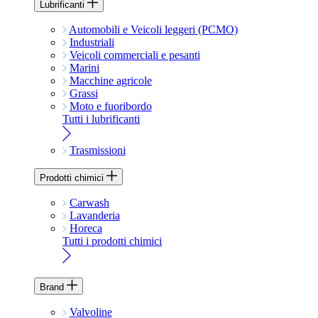
Lubrificanti
Automobili e Veicoli leggeri (PCMO)
Industriali
Veicoli commerciali e pesanti
Marini
Macchine agricole
Grassi
Moto e fuoribordo
Tutti i lubrificanti
Trasmissioni
Prodotti chimici
Carwash
Lavanderia
Horeca
Tutti i prodotti chimici
Brand
Valvoline