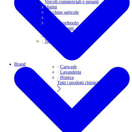
Veicoli commerciali e pesanti
Marini
Macchine agricole
Grassi
Moto e fuoribordo
Tutti i lubrificanti
Trasmissioni
Brand
Carwash
Lavanderia
Horeca
Tutti i prodotti chimici