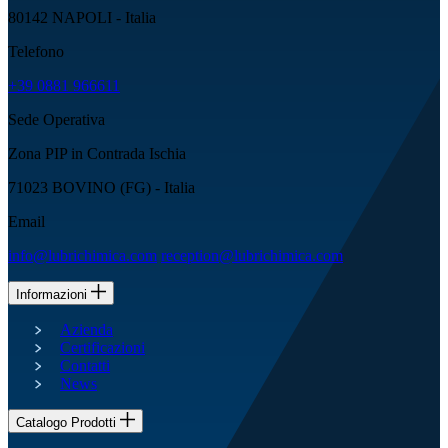
80142 NAPOLI - Italia
Telefono
+39 0881 966611
Sede Operativa
Zona PIP in Contrada Ischia
71023 BOVINO (FG) - Italia
Email
info@lubrichimica.com
reception@lubrichimica.com
Informazioni
Azienda
Certificazioni
Contatti
News
Catalogo Prodotti