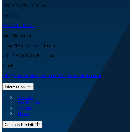
80142 NAPOLI - Italia
Telefono
+39 0881 966611
Sede Operativa
Zona PIP in Contrada Ischia
71023 BOVINO (FG) - Italia
Email
info@lubrichimica.com
reception@lubrichimica.com
Informazioni
Azienda
Certificazioni
Contatti
News
Catalogo Prodotti