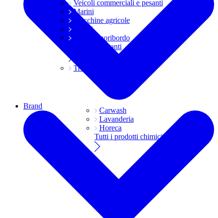
Veicoli commerciali e pesanti
Marini
Macchine agricole
Grassi
Moto e fuoribordo
Tutti i lubrificanti
Trasmissioni
Brand
Carwash
Lavanderia
Horeca
Tutti i prodotti chimici