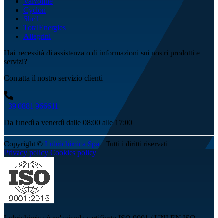
Valvoline
Cyclon
Shell
TotalEnergies
Allegrini
Hai necessità di assistenza o di informazioni sui nostri prodotti e
servizi?
Contatta il nostro servizio clienti
+39 0881 966611
Da lunedì a venerdì dalle 08:00 alle 17:00
Copyright ©
Lubrichimica Spa
- Tutti i diritti riservati
Privacy policy
Cookies policy
Lubrichimica è un'azienda certificata ISO 9001 / UNI EN ISO