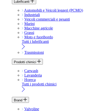
Lubrificanti
Automobili e Veicoli leggeri (PCMO)
Industriali
Veicoli commerciali e pesanti
Marini
Macchine agricole
Grassi
Moto e fuoribordo
Tutti i lubrificanti
Trasmissioni
Prodotti chimici
Carwash
Lavanderia
Horeca
Tutti i prodotti chimici
Brand
Valvoline