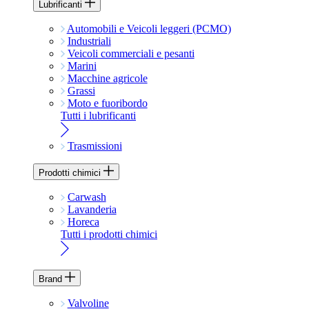
Lubrificanti
Automobili e Veicoli leggeri (PCMO)
Industriali
Veicoli commerciali e pesanti
Marini
Macchine agricole
Grassi
Moto e fuoribordo
Tutti i lubrificanti
Trasmissioni
Prodotti chimici
Carwash
Lavanderia
Horeca
Tutti i prodotti chimici
Brand
Valvoline