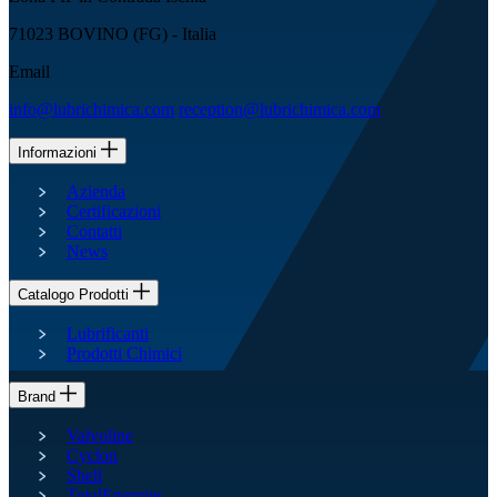
71023 BOVINO (FG) - Italia
Email
info@lubrichimica.com
reception@lubrichimica.com
Informazioni
Azienda
Certificazioni
Contatti
News
Catalogo Prodotti
Lubrificanti
Prodotti Chimici
Brand
Valvoline
Cyclon
Shell
TotalEnergies