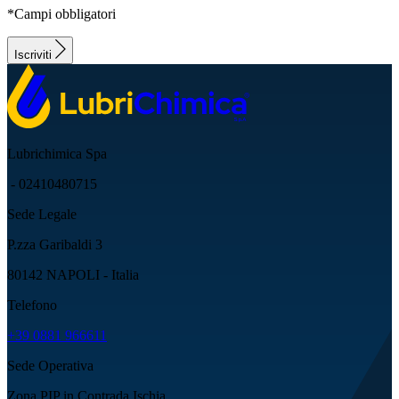
*Campi obbligatori
Iscriviti
Lubrichimica Spa
- 02410480715
Sede Legale
P.zza Garibaldi 3
80142 NAPOLI - Italia
Telefono
+39 0881 966611
Sede Operativa
Zona PIP in Contrada Ischia