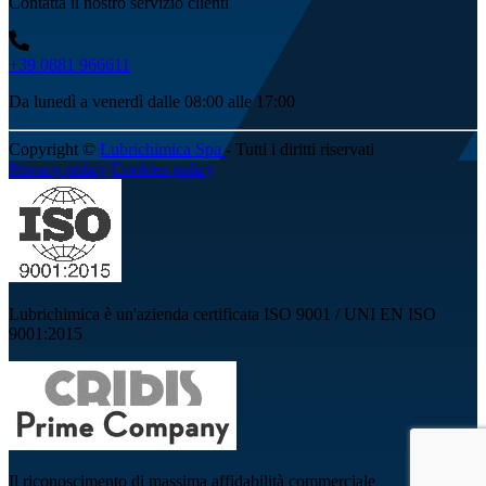
Contatta il nostro servizio clienti
+39 0881 966611
Da lunedì a venerdì dalle 08:00 alle 17:00
Copyright ©
Lubrichimica Spa
- Tutti i diritti riservati
Privacy policy
Cookies policy
Lubrichimica è un'azienda certificata ISO 9001 / UNI EN ISO
9001:2015
Il riconoscimento di massima affidabilità commerciale