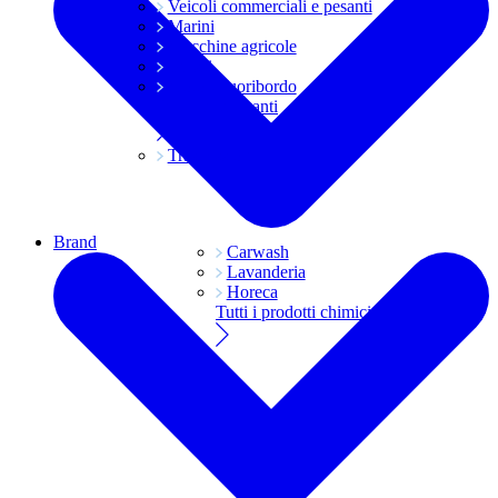
Veicoli commerciali e pesanti
Marini
Macchine agricole
Grassi
Moto e fuoribordo
Tutti i lubrificanti
Trasmissioni
Brand
Carwash
Lavanderia
Horeca
Tutti i prodotti chimici