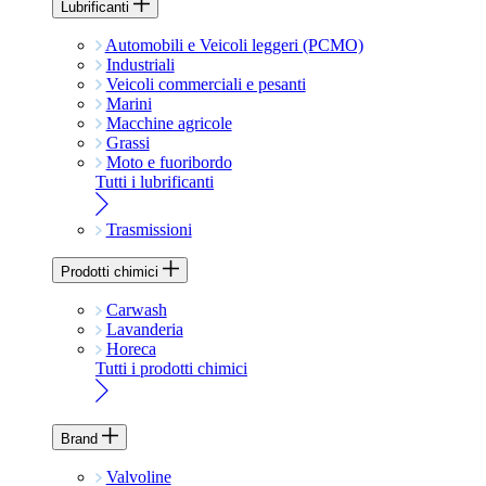
Lubrificanti
Automobili e Veicoli leggeri (PCMO)
Industriali
Veicoli commerciali e pesanti
Marini
Macchine agricole
Grassi
Moto e fuoribordo
Tutti i lubrificanti
Trasmissioni
Prodotti chimici
Carwash
Lavanderia
Horeca
Tutti i prodotti chimici
Brand
Valvoline