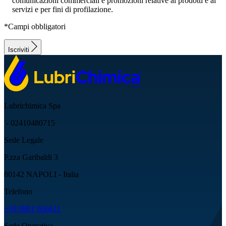
comunicazioni commerciali e promozioni relative ai prodotti e ai
servizi e per fini di profilazione.
*Campi obbligatori
Iscriviti
Lubrichimica Spa
- 02410480715
Sede Legale
P.zza Garibaldi 3
80142 NAPOLI - Italia
Telefono
+39 0881 966611
Sede Operativa