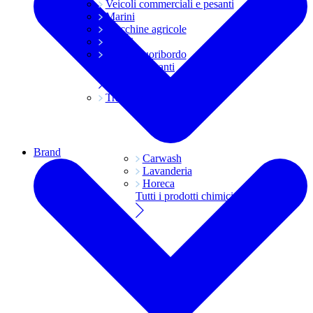
Veicoli commerciali e pesanti
Marini
Macchine agricole
Grassi
Moto e fuoribordo
Tutti i lubrificanti
Trasmissioni
Brand
Carwash
Lavanderia
Horeca
Tutti i prodotti chimici