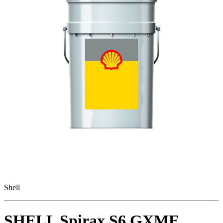
Shell
SHELL Spirax S6 GXME