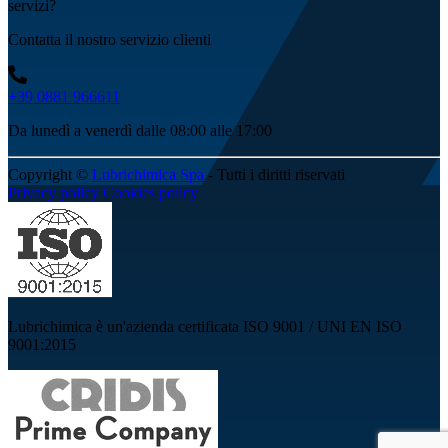
servizi?
Contatta il nostro servizio clienti
+39 0881 966611
Da lunedì a venerdì dalle 08:00 alle 17:00
Copyright ©
Lubrichimica Spa
- Tutti i diritti riservati
Privacy policy
Cookies policy
Lubrichimica è un'azienda certificata ISO 9001 / UNI EN ISO
9001:2015