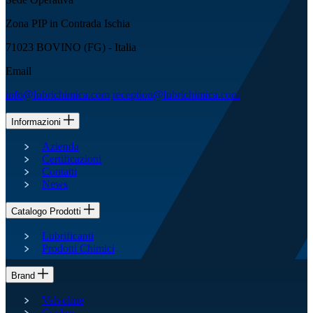
Zona PIP in Contrada Ischia
71023 BOVINO (FG) - Italia
Email
info@lubrichimica.com
reception@lubrichimica.com
Informazioni
Azienda
Certificazioni
Contatti
News
Catalogo Prodotti
Lubrificanti
Prodotti Chimici
Brand
Valvoline
Cyclon