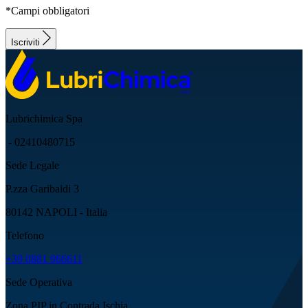
*Campi obbligatori
Iscriviti
Lubrichimica Spa
- 02410480715
Sede Legale
P.zza Garibaldi 3
80142 NAPOLI - Italia
Telefono
+39 0881 966611
Sede Operativa
Zona PIP in Contrada Ischia