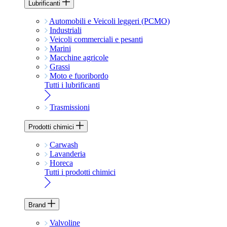
Lubrificanti
Automobili e Veicoli leggeri (PCMO)
Industriali
Veicoli commerciali e pesanti
Marini
Macchine agricole
Grassi
Moto e fuoribordo
Tutti i lubrificanti
Trasmissioni
Prodotti chimici
Carwash
Lavanderia
Horeca
Tutti i prodotti chimici
Brand
Valvoline