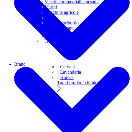
Veicoli commerciali e pesanti
Marini
Macchine agricole
Grassi
Moto e fuoribordo
Tutti i lubrificanti
Trasmissioni
Brand
Carwash
Lavanderia
Horeca
Tutti i prodotti chimici