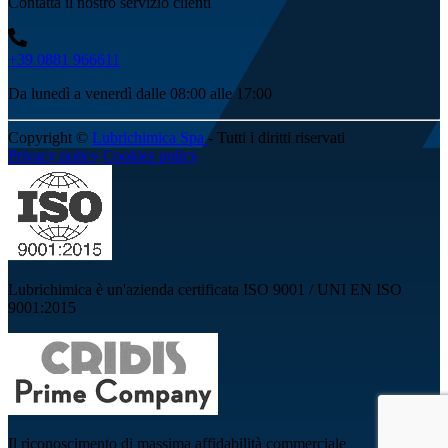
Contatta il nostro servizio clienti
+39 0881 966611
Da lunedì a venerdì dalle 08:00 alle 17:00
Copyright ©
Lubrichimica Spa
- Tutti i diritti riservati
Privacy policy
Cookies policy
Lubrichimica è un'azienda certificata ISO 9001 / UNI EN ISO
9001:2015
Il riconoscimento di massima affidabilità commerciale