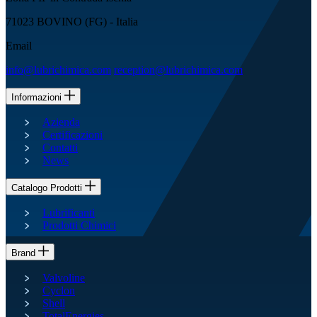
71023 BOVINO (FG) - Italia
Email
info@lubrichimica.com
reception@lubrichimica.com
Informazioni
Azienda
Certificazioni
Contatti
News
Catalogo Prodotti
Lubrificanti
Prodotti Chimici
Brand
Valvoline
Cyclon
Shell
TotalEnergies