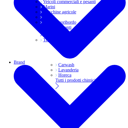
Veicoli commerciali e pesanti
Marini
Macchine agricole
Grassi
Moto e fuoribordo
Tutti i lubrificanti
Trasmissioni
Brand
Carwash
Lavanderia
Horeca
Tutti i prodotti chimici