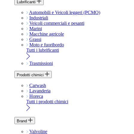
Lubrificanti
Automobili e Veicoli leggeri (PCMO)
Industriali
Veicoli commerciali e pesanti
Marini
Macchine agricole
Grassi
Moto e fuoribordo
Tutti i lubrificanti
Trasmissioni
Prodotti chimici
Carwash
Lavanderia
Horeca
Tutti i prodotti chimici
Brand
Valvoline