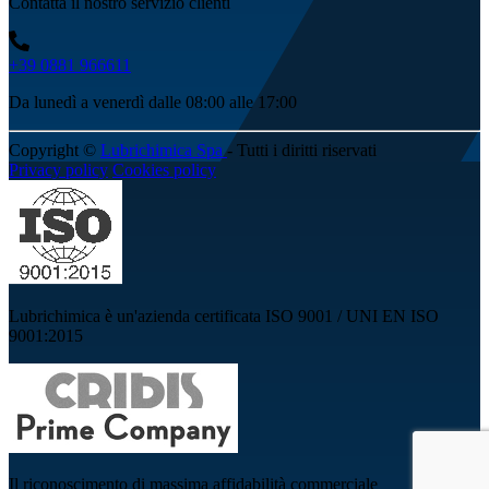
Contatta il nostro servizio clienti
+39 0881 966611
Da lunedì a venerdì dalle 08:00 alle 17:00
Copyright ©
Lubrichimica Spa
- Tutti i diritti riservati
Privacy policy
Cookies policy
Lubrichimica è un'azienda certificata ISO 9001 / UNI EN ISO
9001:2015
Il riconoscimento di massima affidabilità commerciale