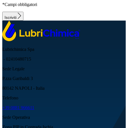
*Campi obbligatori
Iscriviti
Lubrichimica Spa
- 02410480715
Sede Legale
P.zza Garibaldi 3
80142 NAPOLI - Italia
Telefono
+39 0881 966611
Sede Operativa
Zona PIP in Contrada Ischia