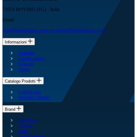
71023 BOVINO (FG) - Italia
Email
info@lubrichimica.com
reception@lubrichimica.com
Informazioni
Azienda
Certificazioni
Contatti
News
Catalogo Prodotti
Lubrificanti
Prodotti Chimici
Brand
Valvoline
Cyclon
Shell
TotalEnergies