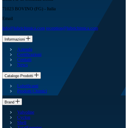
71023 BOVINO (FG) - Italia
Email
info@lubrichimica.com
reception@lubrichimica.com
Informazioni
Azienda
Certificazioni
Contatti
News
Catalogo Prodotti
Lubrificanti
Prodotti Chimici
Brand
Valvoline
Cyclon
Shell
TotalEnergies