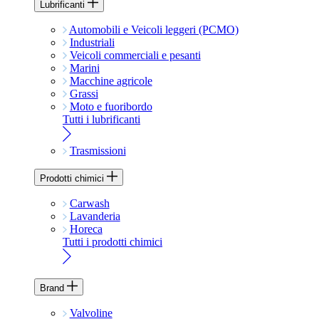
Lubrificanti
Automobili e Veicoli leggeri (PCMO)
Industriali
Veicoli commerciali e pesanti
Marini
Macchine agricole
Grassi
Moto e fuoribordo
Tutti i lubrificanti
Trasmissioni
Prodotti chimici
Carwash
Lavanderia
Horeca
Tutti i prodotti chimici
Brand
Valvoline