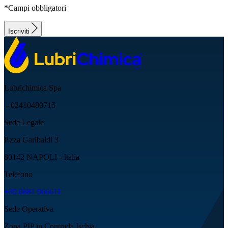
*Campi obbligatori
Iscriviti
Lubrichimica Spa
- 02410480715
Sede Legale
P.zza Garibaldi 3
80142 NAPOLI - Italia
Telefono
+39 0881 966611
Sede Operativa
Zona PIP in Contrada Ischia