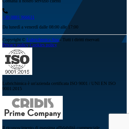
Contatta il nostro servizio clienti
+39 0881 966611
Da lunedì a venerdì dalle 08:00 alle 17:00
Copyright ©
Lubrichimica Spa
- Tutti i diritti riservati
Privacy policy
Cookies policy
Lubrichimica è un'azienda certificata ISO 9001 / UNI EN ISO
9001:2015
Il riconoscimento di massima affidabilità commerciale