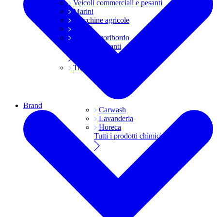
Veicoli commerciali e pesanti
Marini
Macchine agricole
Grassi
Moto e fuoribordo
Tutti i lubrificanti
Trasmissioni
Brand
Carwash
Lavanderia
Horeca
Tutti i prodotti chimici