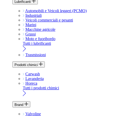
Lubrificanti
Automobili e Veicoli leggeri (PCMO)
Industriali
Veicoli commerciali e pesanti
Marini
Macchine agricole
Grassi
Moto e fuoribordo
Tutti i lubrificanti
Trasmissioni
Prodotti chimici
Carwash
Lavanderia
Horeca
Tutti i prodotti chimici
Brand
Valvoline