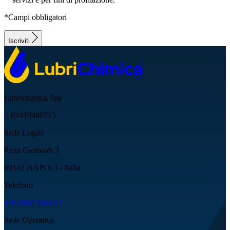
*Campi obbligatori
Iscriviti
Lubrichimica Spa
- 02410480715
Sede Legale
P.zza Garibaldi 3
80142 NAPOLI - Italia
Telefono
+39 0881 966611
Sede Operativa