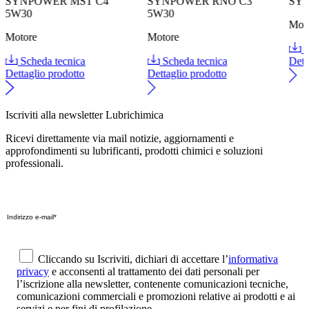
SYNPOWER MST C4
SYNPOWER RNO C3
SY
5W30
5W30
Mot
Motore
Motore
S
Scheda tecnica
Scheda tecnica
Dett
Dettaglio prodotto
Dettaglio prodotto
Iscriviti alla newsletter Lubrichimica
Ricevi direttamente via mail notizie, aggiornamenti e
approfondimenti su lubrificanti, prodotti chimici e soluzioni
professionali.
Cliccando su Iscriviti, dichiari di accettare l’
informativa
privacy
e acconsenti al trattamento dei dati personali per
l’iscrizione alla newsletter, contenente comunicazioni tecniche,
comunicazioni commerciali e promozioni relative ai prodotti e ai
servizi e per fini di profilazione.