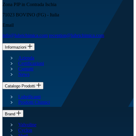
Zona PIP in Contrada Ischia
71023 BOVINO (FG) - Italia
Email
info@lubrichimica.com
reception@lubrichimica.com
Informazioni
Azienda
Certificazioni
Contatti
News
Catalogo Prodotti
Lubrificanti
Prodotti Chimici
Brand
Valvoline
Cyclon
Shell