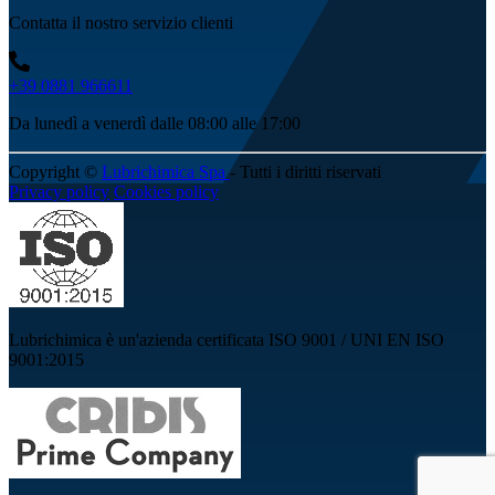
Contatta il nostro servizio clienti
+39 0881 966611
Da lunedì a venerdì dalle 08:00 alle 17:00
Copyright ©
Lubrichimica Spa
- Tutti i diritti riservati
Privacy policy
Cookies policy
Lubrichimica è un'azienda certificata ISO 9001 / UNI EN ISO
9001:2015