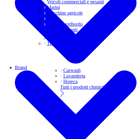
Veicoli commerciali e pesanti
Marini
Macchine agricole
Grassi
Moto e fuoribordo
Tutti i lubrificanti
Trasmissioni
Brand
Carwash
Lavanderia
Horeca
Tutti i prodotti chimici