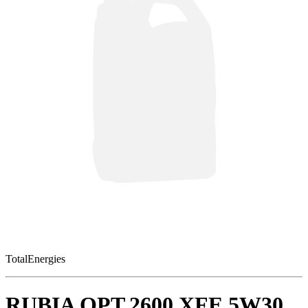
TotalEnergies
RUBIA OPT.2600 XFE 5W30