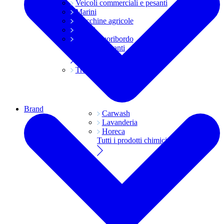
Veicoli commerciali e pesanti
Marini
Macchine agricole
Grassi
Moto e fuoribordo
Tutti i lubrificanti
Trasmissioni
Brand
Carwash
Lavanderia
Horeca
Tutti i prodotti chimici