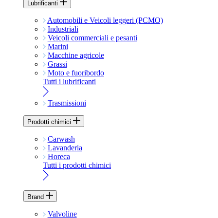
Lubrificanti
Automobili e Veicoli leggeri (PCMO)
Industriali
Veicoli commerciali e pesanti
Marini
Macchine agricole
Grassi
Moto e fuoribordo
Tutti i lubrificanti
Trasmissioni
Prodotti chimici
Carwash
Lavanderia
Horeca
Tutti i prodotti chimici
Brand
Valvoline