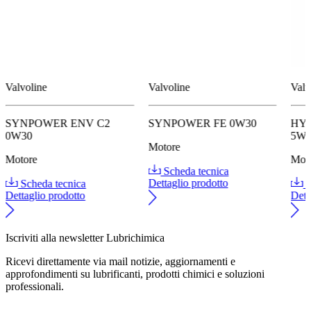
Valvoline
Valvoline
Valv
SYNPOWER ENV C2
SYNPOWER FE 0W30
HYB
0W30
5W
Motore
Motore
Mot
Scheda tecnica
Scheda tecnica
Dettaglio prodotto
S
Dettaglio prodotto
Dett
Iscriviti alla newsletter Lubrichimica
Ricevi direttamente via mail notizie, aggiornamenti e
approfondimenti su lubrificanti, prodotti chimici e soluzioni
professionali.