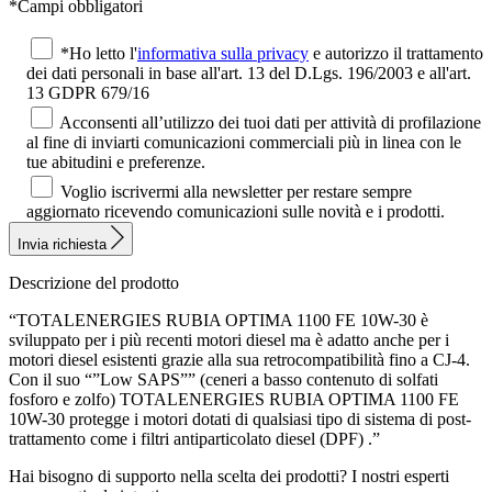
*Campi obbligatori
*Ho letto l'
informativa sulla privacy
e autorizzo il trattamento
dei dati personali in base all'art. 13 del D.Lgs. 196/2003 e all'art.
13 GDPR 679/16
Acconsenti all’utilizzo dei tuoi dati per attività di profilazione
al fine di inviarti comunicazioni commerciali più in linea con le
tue abitudini e preferenze.
Voglio iscrivermi alla newsletter per restare sempre
aggiornato ricevendo comunicazioni sulle novità e i prodotti.
Invia richiesta
Descrizione del prodotto
“TOTALENERGIES RUBIA OPTIMA 1100 FE 10W-30 è
sviluppato per i più recenti motori diesel ma è adatto anche per i
motori diesel esistenti grazie alla sua retrocompatibilità fino a CJ-4.
Con il suo “”Low SAPS”” (ceneri a basso contenuto di solfati
fosforo e zolfo) TOTALENERGIES RUBIA OPTIMA 1100 FE
10W-30 protegge i motori dotati di qualsiasi tipo di sistema di post-
trattamento come i filtri antiparticolato diesel (DPF) .”
Hai bisogno di supporto nella scelta dei prodotti?
I nostri esperti