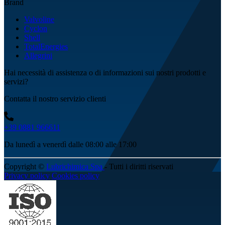
Brand
Valvoline
Cyclon
Shell
TotalEnergies
Allegrini
Hai necessità di assistenza o di informazioni sui nostri prodotti e
servizi?
Contatta il nostro servizio clienti
+39 0881 966611
Da lunedì a venerdì dalle 08:00 alle 17:00
Copyright ©
Lubrichimica Spa
- Tutti i diritti riservati
Privacy policy
Cookies policy