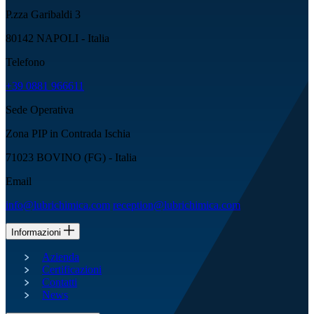
P.zza Garibaldi 3
80142 NAPOLI - Italia
Telefono
+39 0881 966611
Sede Operativa
Zona PIP in Contrada Ischia
71023 BOVINO (FG) - Italia
Email
info@lubrichimica.com
reception@lubrichimica.com
Informazioni
Azienda
Certificazioni
Contatti
News