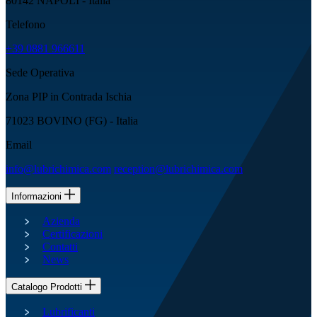
80142 NAPOLI - Italia
Telefono
+39 0881 966611
Sede Operativa
Zona PIP in Contrada Ischia
71023 BOVINO (FG) - Italia
Email
info@lubrichimica.com
reception@lubrichimica.com
Informazioni
Azienda
Certificazioni
Contatti
News
Catalogo Prodotti
Lubrificanti