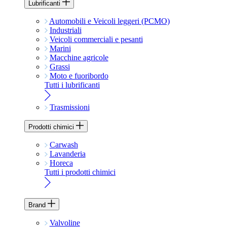
Lubrificanti
Automobili e Veicoli leggeri (PCMO)
Industriali
Veicoli commerciali e pesanti
Marini
Macchine agricole
Grassi
Moto e fuoribordo
Tutti i lubrificanti
Trasmissioni
Prodotti chimici
Carwash
Lavanderia
Horeca
Tutti i prodotti chimici
Brand
Valvoline