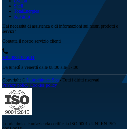
Cyclon
Shell
TotalEnergies
Allegrini
Hai necessità di assistenza o di informazioni sui nostri prodotti e
servizi?
Contatta il nostro servizio clienti
+39 0881 966611
Da lunedì a venerdì dalle 08:00 alle 17:00
Copyright ©
Lubrichimica Spa
- Tutti i diritti riservati
Privacy policy
Cookies policy
Lubrichimica è un'azienda certificata ISO 9001 / UNI EN ISO
9001:2015