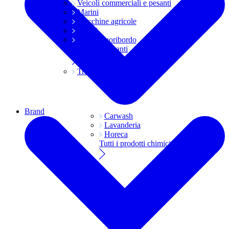
Veicoli commerciali e pesanti
Marini
Macchine agricole
Grassi
Moto e fuoribordo
Tutti i lubrificanti
Trasmissioni
Brand
Carwash
Lavanderia
Horeca
Tutti i prodotti chimici