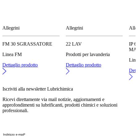
Allegrini
Allegrini
Alle
FM 30 SGRASSATORE
22 LAV
IP 
MA
Linea FM
Prodotti per lavanderia
Line
Dettaglio prodotto
Dettaglio prodotto
Dett
Iscriviti alla newsletter Lubrichimica
Ricevi direttamente via mail notizie, aggiornamenti e
approfondimenti su lubrificanti, prodotti chimici e soluzioni
professionali.