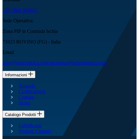
+39 0881 966611
Sede Operativa
Zona PIP in Contrada Ischia
71023 BOVINO (FG) - Italia
Email
info@lubrichimica.com
reception@lubrichimica.com
Informazioni
Azienda
Certificazioni
Contatti
News
Catalogo Prodotti
Lubrificanti
Prodotti Chimici