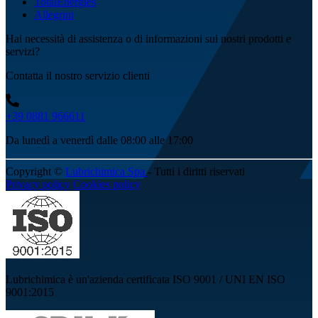
TotalEnergies
Allegrini
Hai necessità di assistenza o di informazioni sui nostri prodotti e
servizi?
Contatta il nostro servizio clienti
+39 0881 966611
Da lunedì a venerdì dalle 08:00 alle 17:00
Copyright ©
Lubrichimica Spa
- Tutti i diritti riservati
Privacy policy
Cookies policy
Lubrichimica è un'azienda certificata ISO 9001 / UNI EN ISO
9001:2015