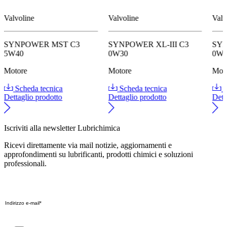
Valvoline
Valvoline
Valv
SYNPOWER MST C3
SYNPOWER XL-III C3
SY
5W40
0W30
0W
Motore
Motore
Mot
Scheda tecnica
Scheda tecnica
S
Dettaglio prodotto
Dettaglio prodotto
Dett
Iscriviti alla newsletter Lubrichimica
Ricevi direttamente via mail notizie, aggiornamenti e
approfondimenti su lubrificanti, prodotti chimici e soluzioni
professionali.