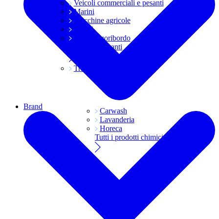
Veicoli commerciali e pesanti
Marini
Macchine agricole
Grassi
Moto e fuoribordo
Tutti i lubrificanti
Trasmissioni
Brand
Carwash
Lavanderia
Horeca
Tutti i prodotti chimici