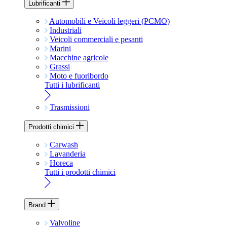
Lubrificanti
Automobili e Veicoli leggeri (PCMO)
Industriali
Veicoli commerciali e pesanti
Marini
Macchine agricole
Grassi
Moto e fuoribordo
Tutti i lubrificanti
Trasmissioni
Prodotti chimici
Carwash
Lavanderia
Horeca
Tutti i prodotti chimici
Brand
Valvoline