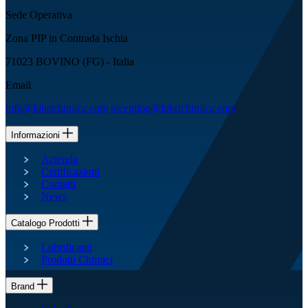
Sede Operativa
Zona PIP in Contrada Ischia
71023 BOVINO (FG) - Italia
Email
info@lubrichimica.com
reception@lubrichimica.com
Informazioni
Azienda
Certificazioni
Contatti
News
Catalogo Prodotti
Lubrificanti
Prodotti Chimici
Brand