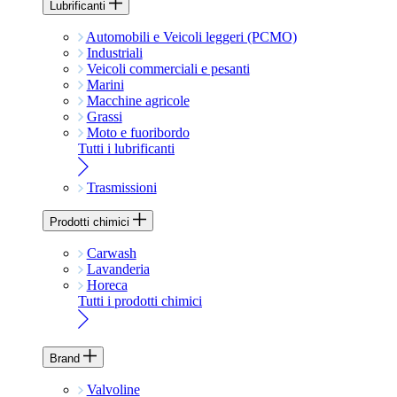
Lubrificanti
Automobili e Veicoli leggeri (PCMO)
Industriali
Veicoli commerciali e pesanti
Marini
Macchine agricole
Grassi
Moto e fuoribordo
Tutti i lubrificanti
Trasmissioni
Prodotti chimici
Carwash
Lavanderia
Horeca
Tutti i prodotti chimici
Brand
Valvoline