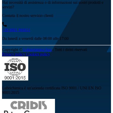
Hai necessità di assistenza o di informazioni sui nostri prodotti e
servizi?
Contatta il nostro servizio clienti
+39 0881 966611
Da lunedì a venerdì dalle 08:00 alle 17:00
Copyright ©
Lubrichimica Spa
- Tutti i diritti riservati
Privacy policy
Cookies policy
Lubrichimica è un'azienda certificata ISO 9001 / UNI EN ISO
9001:2015