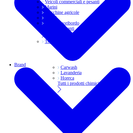
Veicoli commerciali e pesanti
Marini
Macchine agricole
Grassi
Moto e fuoribordo
Tutti i lubrificanti
Trasmissioni
Brand
Carwash
Lavanderia
Horeca
Tutti i prodotti chimici