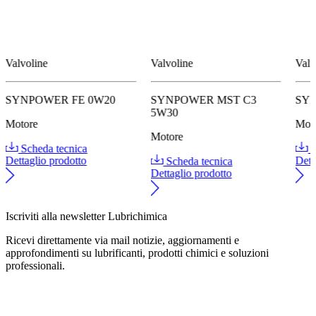
Valvoline
Valvoline
Valv
SYNPOWER FE 0W20
SYNPOWER MST C3
SY
5W30
Motore
Mot
Motore
Scheda tecnica
S
Dettaglio prodotto
Scheda tecnica
Dett
Dettaglio prodotto
Iscriviti alla newsletter Lubrichimica
Ricevi direttamente via mail notizie, aggiornamenti e
approfondimenti su lubrificanti, prodotti chimici e soluzioni
professionali.