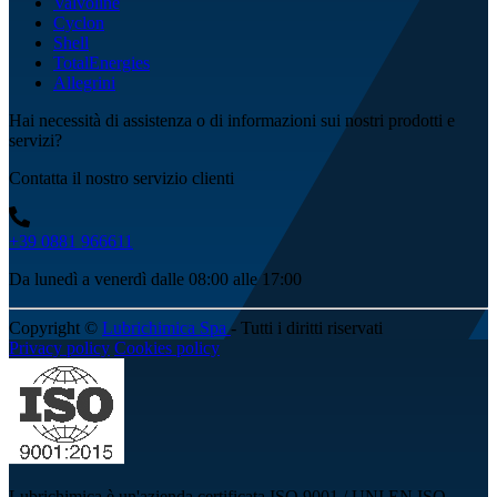
Valvoline
Cyclon
Shell
TotalEnergies
Allegrini
Hai necessità di assistenza o di informazioni sui nostri prodotti e
servizi?
Contatta il nostro servizio clienti
+39 0881 966611
Da lunedì a venerdì dalle 08:00 alle 17:00
Copyright ©
Lubrichimica Spa
- Tutti i diritti riservati
Privacy policy
Cookies policy
Lubrichimica è un'azienda certificata ISO 9001 / UNI EN ISO