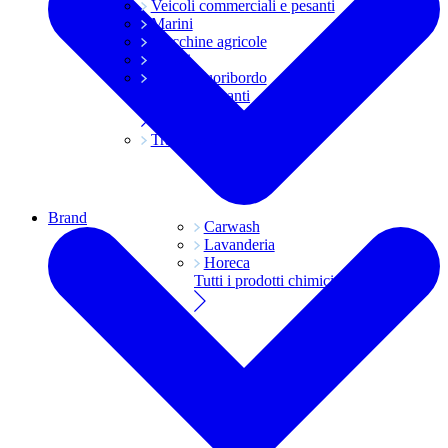
Veicoli commerciali e pesanti
Marini
Macchine agricole
Grassi
Moto e fuoribordo
Tutti i lubrificanti
Trasmissioni
Brand
Carwash
Lavanderia
Horeca
Tutti i prodotti chimici