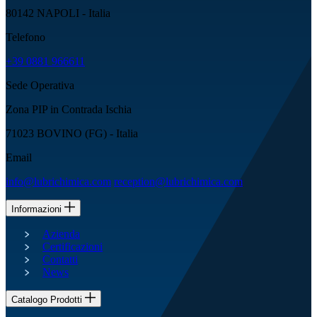
80142 NAPOLI - Italia
Telefono
+39 0881 966611
Sede Operativa
Zona PIP in Contrada Ischia
71023 BOVINO (FG) - Italia
Email
info@lubrichimica.com
reception@lubrichimica.com
Informazioni
Azienda
Certificazioni
Contatti
News
Catalogo Prodotti