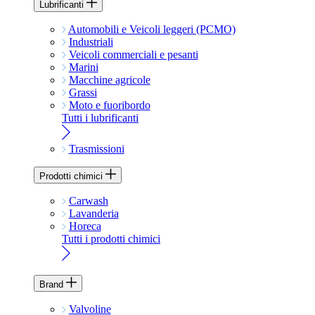
Lubrificanti
Automobili e Veicoli leggeri (PCMO)
Industriali
Veicoli commerciali e pesanti
Marini
Macchine agricole
Grassi
Moto e fuoribordo
Tutti i lubrificanti
Trasmissioni
Prodotti chimici
Carwash
Lavanderia
Horeca
Tutti i prodotti chimici
Brand
Valvoline