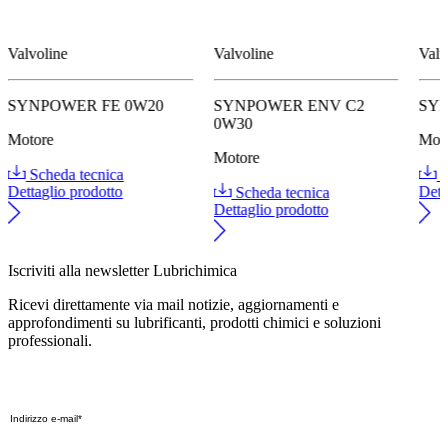
Valvoline
Valvoline
Valv
SYNPOWER FE 0W20
SYNPOWER ENV C2
SY
0W30
Motore
Mot
Motore
Scheda tecnica
S
Dettaglio prodotto
Scheda tecnica
Dett
Dettaglio prodotto
Iscriviti alla newsletter Lubrichimica
Ricevi direttamente via mail notizie, aggiornamenti e
approfondimenti su lubrificanti, prodotti chimici e soluzioni
professionali.