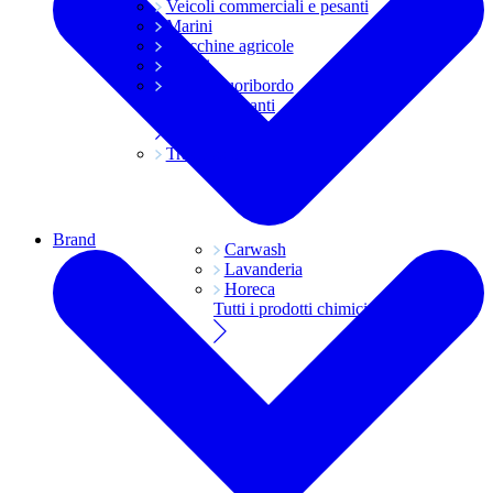
Veicoli commerciali e pesanti
Marini
Macchine agricole
Grassi
Moto e fuoribordo
Tutti i lubrificanti
Trasmissioni
Brand
Carwash
Lavanderia
Horeca
Tutti i prodotti chimici