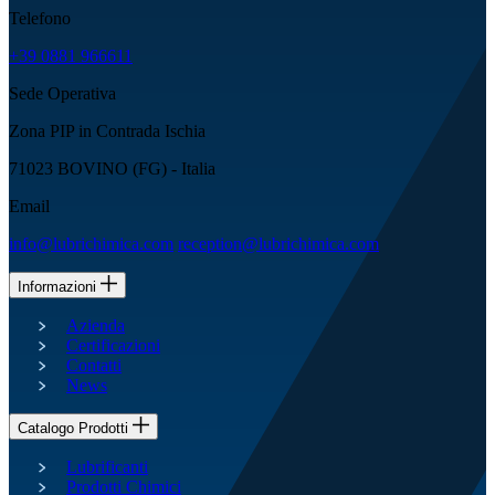
Telefono
+39 0881 966611
Sede Operativa
Zona PIP in Contrada Ischia
71023 BOVINO (FG) - Italia
Email
info@lubrichimica.com
reception@lubrichimica.com
Informazioni
Azienda
Certificazioni
Contatti
News
Catalogo Prodotti
Lubrificanti
Prodotti Chimici