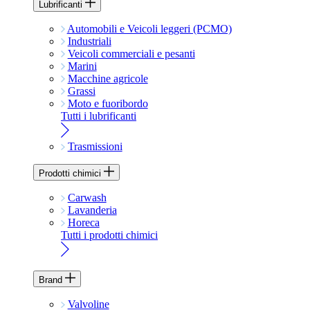
Lubrificanti
Automobili e Veicoli leggeri (PCMO)
Industriali
Veicoli commerciali e pesanti
Marini
Macchine agricole
Grassi
Moto e fuoribordo
Tutti i lubrificanti
Trasmissioni
Prodotti chimici
Carwash
Lavanderia
Horeca
Tutti i prodotti chimici
Brand
Valvoline