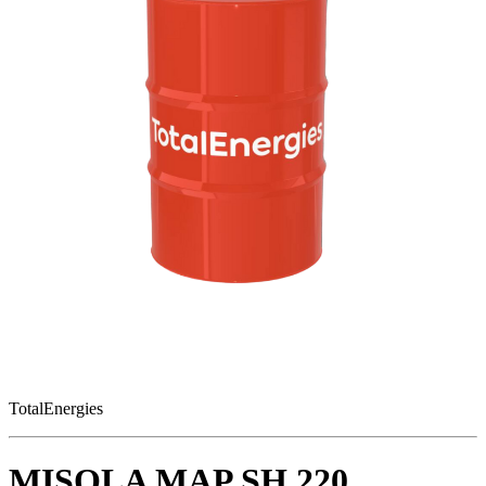
TotalEnergies
MISOLA MAP SH 220