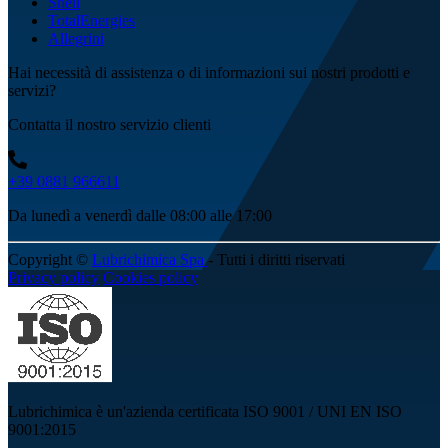
Shell
TotalEnergies
Allegrini
Hai necessità di assistenza o di informazioni sui nostri prodotti e
servizi?
Contatta il nostro servizio clienti
+39 0881 966611
Da lunedì a venerdì dalle 08:00 alle 17:00
Copyright ©
Lubrichimica Spa
- Tutti i diritti riservati
Privacy policy
Cookies policy
Lubrichimica è un'azienda certificata ISO 9001 / UNI EN ISO
9001:2015