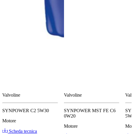
Valvoline
Valvoline
Valv
SYNPOWER C2 5W30
SYNPOWER MST FE C6
SY
0W20
5W
Motore
Motore
Mot
Scheda tecnica