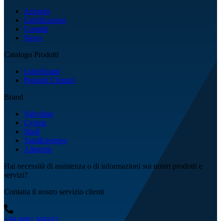
Azienda
Certificazioni
Contatti
News
Catalogo Prodotti
Lubrificanti
Prodotti Chimici
Brand
Valvoline
Cyclon
Shell
TotalEnergies
Allegrini
Hai necessità di assistenza o di informazioni sui nostri prodotti e
servizi?
Contatta il nostro servizio clienti
+39 0881 966611