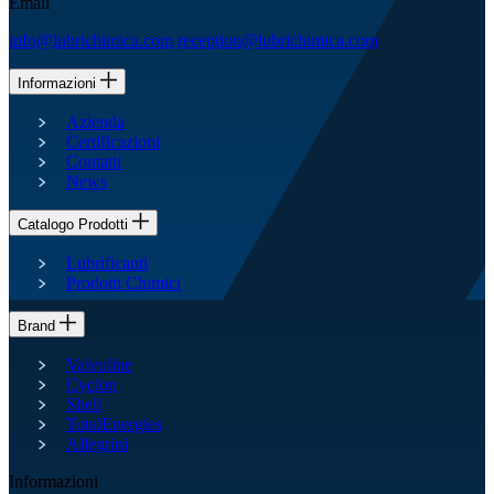
Email
info@lubrichimica.com
reception@lubrichimica.com
Informazioni
Azienda
Certificazioni
Contatti
News
Catalogo Prodotti
Lubrificanti
Prodotti Chimici
Brand
Valvoline
Cyclon
Shell
TotalEnergies
Allegrini
Informazioni