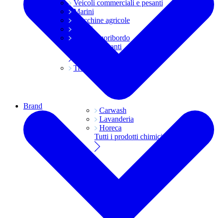
Veicoli commerciali e pesanti
Marini
Macchine agricole
Grassi
Moto e fuoribordo
Tutti i lubrificanti
Trasmissioni
Brand
Carwash
Lavanderia
Horeca
Tutti i prodotti chimici