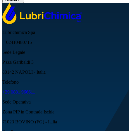
Lubrichimica Spa
- 02410480715
Sede Legale
P.zza Garibaldi 3
80142 NAPOLI - Italia
Telefono
+39 0881 966611
Sede Operativa
Zona PIP in Contrada Ischia
71023 BOVINO (FG) - Italia