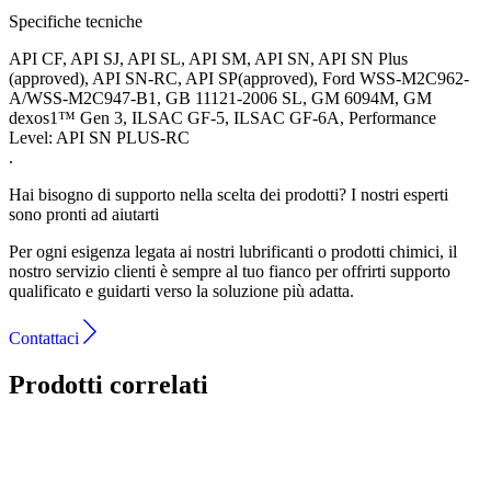
Specifiche tecniche
API CF, API SJ, API SL, API SM, API SN, API SN Plus
(approved), API SN-RC, API SP(approved), Ford WSS-M2C962-
A/WSS-M2C947-B1, GB 11121-2006 SL, GM 6094M, GM
dexos1™ Gen 3, ILSAC GF-5, ILSAC GF-6A, Performance
Level: API SN PLUS-RC
.
Hai bisogno di supporto nella scelta dei prodotti?
I nostri esperti
sono pronti ad aiutarti
Per ogni esigenza legata ai nostri lubrificanti o prodotti chimici, il
nostro servizio clienti è sempre al tuo fianco per offrirti supporto
qualificato e guidarti verso la soluzione più adatta.
Contattaci
Prodotti correlati