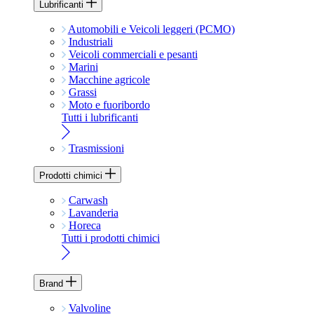
Lubrificanti
Automobili e Veicoli leggeri (PCMO)
Industriali
Veicoli commerciali e pesanti
Marini
Macchine agricole
Grassi
Moto e fuoribordo
Tutti i lubrificanti
Trasmissioni
Prodotti chimici
Carwash
Lavanderia
Horeca
Tutti i prodotti chimici
Brand
Valvoline