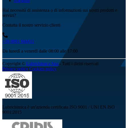
Allegrini
Hai necessità di assistenza o di informazioni sui nostri prodotti e
servizi?
Contatta il nostro servizio clienti
+39 0881 966611
Da lunedì a venerdì dalle 08:00 alle 17:00
Copyright ©
Lubrichimica Spa
- Tutti i diritti riservati
Privacy policy
Cookies policy
Lubrichimica è un'azienda certificata ISO 9001 / UNI EN ISO
9001:2015