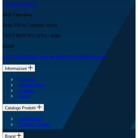
+39 0881 966611
Sede Operativa
Zona PIP in Contrada Ischia
71023 BOVINO (FG) - Italia
Email
info@lubrichimica.com
reception@lubrichimica.com
Informazioni
Azienda
Certificazioni
Contatti
News
Catalogo Prodotti
Lubrificanti
Prodotti Chimici
Brand