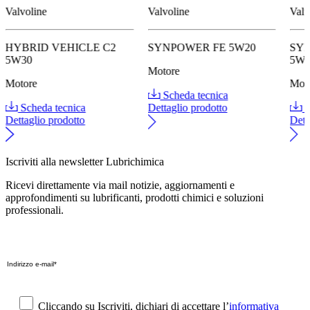
Valvoline
Valvoline
Valv
HYBRID VEHICLE C2
SYNPOWER FE 5W20
SY
5W30
5W
Motore
Motore
Mot
Scheda tecnica
Scheda tecnica
Dettaglio prodotto
S
Dettaglio prodotto
Dett
Iscriviti alla newsletter Lubrichimica
Ricevi direttamente via mail notizie, aggiornamenti e
approfondimenti su lubrificanti, prodotti chimici e soluzioni
professionali.
Cliccando su Iscriviti, dichiari di accettare l’
informativa