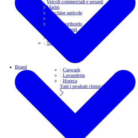
Veicoli commerciali e pesanti
Marini
Macchine agricole
Grassi
Moto e fuoribordo
Tutti i lubrificanti
Trasmissioni
Brand
Carwash
Lavanderia
Horeca
Tutti i prodotti chimici