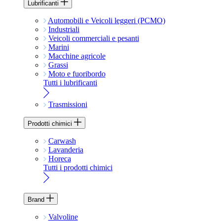
Lubrificanti
Automobili e Veicoli leggeri (PCMO)
Industriali
Veicoli commerciali e pesanti
Marini
Macchine agricole
Grassi
Moto e fuoribordo
Tutti i lubrificanti
Trasmissioni
Prodotti chimici
Carwash
Lavanderia
Horeca
Tutti i prodotti chimici
Brand
Valvoline