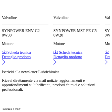
Valvoline
Valvoline
Valv
SYNPOWER ENV C2
SYNPOWER MST FE C5
SYN
0W30
0W20
0W
Motore
Motore
Mot
Scheda tecnica
Scheda tecnica
S
Dettaglio prodotto
Dettaglio prodotto
Dett
Iscriviti alla newsletter Lubrichimica
Ricevi direttamente via mail notizie, aggiornamenti e
approfondimenti su lubrificanti, prodotti chimici e soluzioni
professionali.