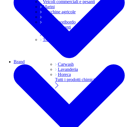
Veicoli commerciali e pesanti
Marini
Macchine agricole
Grassi
Moto e fuoribordo
Tutti i lubrificanti
Trasmissioni
Brand
Carwash
Lavanderia
Horeca
Tutti i prodotti chimici