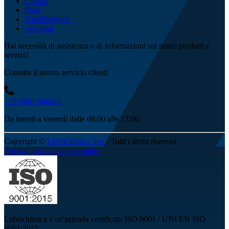
Cyclon
Shell
TotalEnergies
Allegrini
Hai necessità di assistenza o di informazioni sui nostri prodotti e
servizi?
Contatta il nostro servizio clienti
+39 0881 966611
Da lunedì a venerdì dalle 08:00 alle 17:00
Copyright ©
Lubrichimica Spa
- Tutti i diritti riservati
Privacy policy
Cookies policy
Lubrichimica è un'azienda certificata ISO 9001 / UNI EN ISO
9001:2015