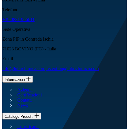
Telefono
+39 0881 966611
Sede Operativa
Zona PIP in Contrada Ischia
71023 BOVINO (FG) - Italia
Email
info@lubrichimica.com
reception@lubrichimica.com
Informazioni
Azienda
Certificazioni
Contatti
News
Catalogo Prodotti
Lubrificanti