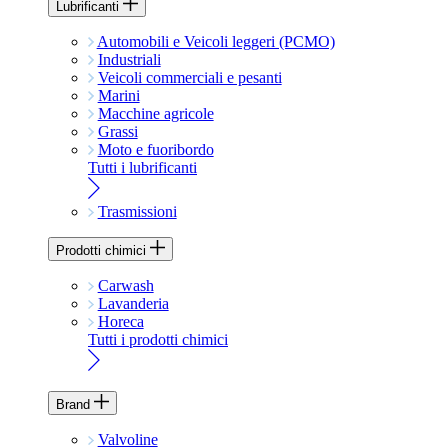
Lubrificanti
Automobili e Veicoli leggeri (PCMO)
Industriali
Veicoli commerciali e pesanti
Marini
Macchine agricole
Grassi
Moto e fuoribordo
Tutti i lubrificanti
Trasmissioni
Prodotti chimici
Carwash
Lavanderia
Horeca
Tutti i prodotti chimici
Brand
Valvoline