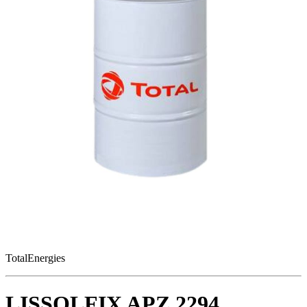
TotalEnergies
LISSOLFIX APZ 2294