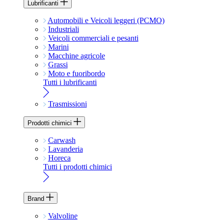
Lubrificanti
Automobili e Veicoli leggeri (PCMO)
Industriali
Veicoli commerciali e pesanti
Marini
Macchine agricole
Grassi
Moto e fuoribordo
Tutti i lubrificanti
Trasmissioni
Prodotti chimici
Carwash
Lavanderia
Horeca
Tutti i prodotti chimici
Brand
Valvoline