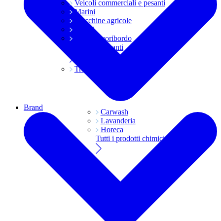
Veicoli commerciali e pesanti
Marini
Macchine agricole
Grassi
Moto e fuoribordo
Tutti i lubrificanti
Trasmissioni
Brand
Carwash
Lavanderia
Horeca
Tutti i prodotti chimici