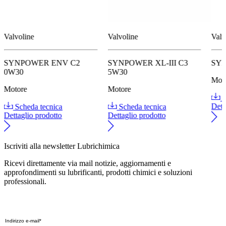
Valvoline
Valvoline
Valv
SYNPOWER ENV C2
SYNPOWER XL-III C3
SY
0W30
5W30
Mot
Motore
Motore
S
Scheda tecnica
Scheda tecnica
Dett
Dettaglio prodotto
Dettaglio prodotto
Iscriviti alla newsletter Lubrichimica
Ricevi direttamente via mail notizie, aggiornamenti e
approfondimenti su lubrificanti, prodotti chimici e soluzioni
professionali.