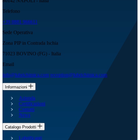
80142 NAPOLI - Italia
Telefono
+39 0881 966611
Sede Operativa
Zona PIP in Contrada Ischia
71023 BOVINO (FG) - Italia
Email
info@lubrichimica.com
reception@lubrichimica.com
Informazioni
Azienda
Certificazioni
Contatti
News
Catalogo Prodotti
Lubrificanti