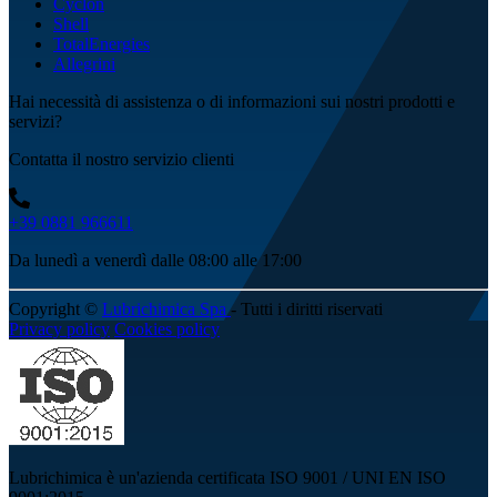
Cyclon
Shell
TotalEnergies
Allegrini
Hai necessità di assistenza o di informazioni sui nostri prodotti e
servizi?
Contatta il nostro servizio clienti
+39 0881 966611
Da lunedì a venerdì dalle 08:00 alle 17:00
Copyright ©
Lubrichimica Spa
- Tutti i diritti riservati
Privacy policy
Cookies policy
Lubrichimica è un'azienda certificata ISO 9001 / UNI EN ISO