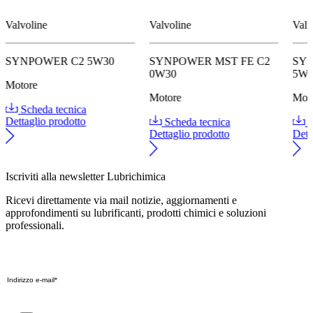
Valvoline
Valvoline
Valv
SYNPOWER C2 5W30
SYNPOWER MST FE C2
SY
0W30
5W
Motore
Motore
Mot
Scheda tecnica
Dettaglio prodotto
Scheda tecnica
S
Dettaglio prodotto
Dett
Iscriviti alla newsletter Lubrichimica
Ricevi direttamente via mail notizie, aggiornamenti e
approfondimenti su lubrificanti, prodotti chimici e soluzioni
professionali.