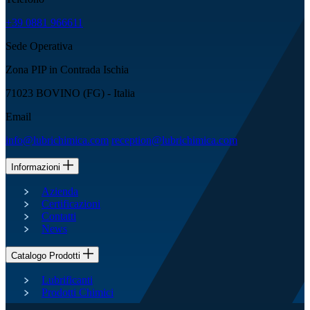
+39 0881 966611
Sede Operativa
Zona PIP in Contrada Ischia
71023 BOVINO (FG) - Italia
Email
info@lubrichimica.com
reception@lubrichimica.com
Informazioni
Azienda
Certificazioni
Contatti
News
Catalogo Prodotti
Lubrificanti
Prodotti Chimici