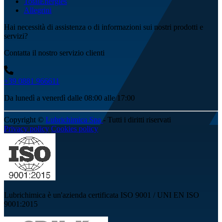
TotalEnergies
Allegrini
Hai necessità di assistenza o di informazioni sui nostri prodotti e
servizi?
Contatta il nostro servizio clienti
+39 0881 966611
Da lunedì a venerdì dalle 08:00 alle 17:00
Copyright ©
Lubrichimica Spa
- Tutti i diritti riservati
Privacy policy
Cookies policy
Lubrichimica è un'azienda certificata ISO 9001 / UNI EN ISO
9001:2015