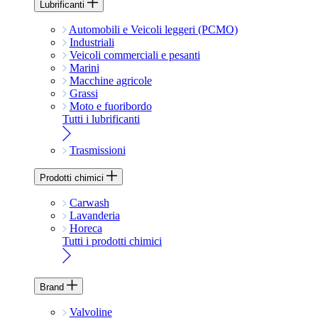
Lubrificanti
Automobili e Veicoli leggeri (PCMO)
Industriali
Veicoli commerciali e pesanti
Marini
Macchine agricole
Grassi
Moto e fuoribordo
Tutti i lubrificanti
Trasmissioni
Prodotti chimici
Carwash
Lavanderia
Horeca
Tutti i prodotti chimici
Brand
Valvoline