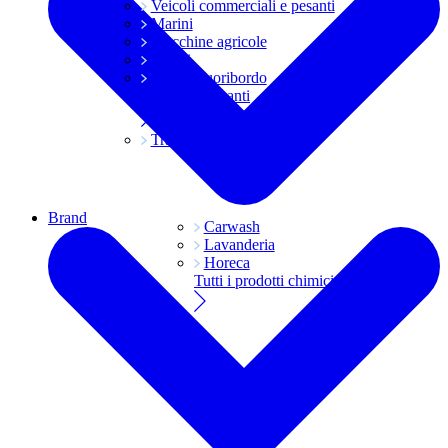
Veicoli commerciali e pesanti
Marini
Macchine agricole
Grassi
Moto e fuoribordo
Tutti i lubrificanti
Trasmissioni
Brand
Carwash
Lavanderia
Horeca
Tutti i prodotti chimici