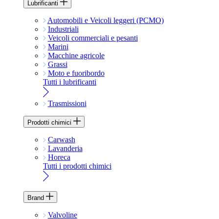
Lubrificanti
Automobili e Veicoli leggeri (PCMO)
Industriali
Veicoli commerciali e pesanti
Marini
Macchine agricole
Grassi
Moto e fuoribordo
Tutti i lubrificanti
Trasmissioni
Prodotti chimici
Carwash
Lavanderia
Horeca
Tutti i prodotti chimici
Brand
Valvoline