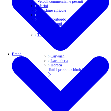
Veicoli commerciali e pesanti
Marini
Macchine agricole
Grassi
Moto e fuoribordo
Tutti i lubrificanti
Trasmissioni
Brand
Carwash
Lavanderia
Horeca
Tutti i prodotti chimici