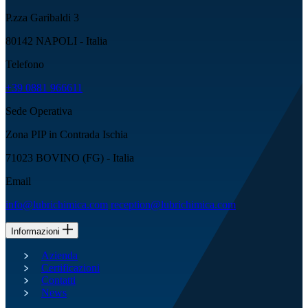
P.zza Garibaldi 3
80142 NAPOLI - Italia
Telefono
+39 0881 966611
Sede Operativa
Zona PIP in Contrada Ischia
71023 BOVINO (FG) - Italia
Email
info@lubrichimica.com
reception@lubrichimica.com
Informazioni
Azienda
Certificazioni
Contatti
News