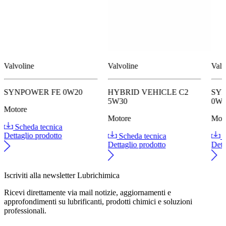
Valvoline
Valvoline
Valv
SYNPOWER FE 0W20
HYBRID VEHICLE C2
SYN
5W30
0W
Motore
Motore
Mot
Scheda tecnica
Dettaglio prodotto
Scheda tecnica
S
Dettaglio prodotto
Dett
Iscriviti alla newsletter Lubrichimica
Ricevi direttamente via mail notizie, aggiornamenti e
approfondimenti su lubrificanti, prodotti chimici e soluzioni
professionali.