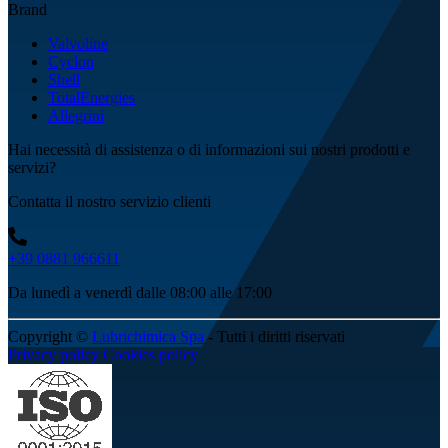
Brand
Valvoline
Cyclon
Shell
TotalEnergies
Allegrini
Hai necessità di assistenza o di informazioni sui nostri prodotti e
servizi?
Contatta il nostro servizio clienti
+39 0881 966611
Da lunedì a venerdì dalle 08:00 alle 17:00
Copyright ©
Lubrichimica Spa
- Tutti i diritti riservati
Privacy policy
Cookies policy