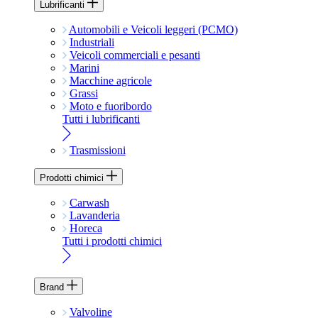
Lubrificanti
Automobili e Veicoli leggeri (PCMO)
Industriali
Veicoli commerciali e pesanti
Marini
Macchine agricole
Grassi
Moto e fuoribordo
Tutti i lubrificanti
Trasmissioni
Prodotti chimici
Carwash
Lavanderia
Horeca
Tutti i prodotti chimici
Brand
Valvoline