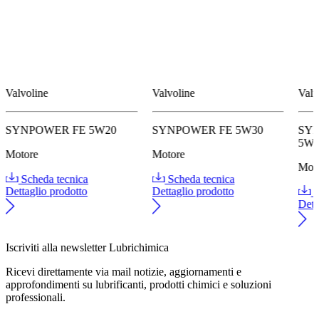
Valvoline
Valvoline
Valv
SYNPOWER FE 5W20
SYNPOWER FE 5W30
SY
5W
Motore
Motore
Mot
Scheda tecnica
Scheda tecnica
Dettaglio prodotto
Dettaglio prodotto
S
Dett
Iscriviti alla newsletter Lubrichimica
Ricevi direttamente via mail notizie, aggiornamenti e
approfondimenti su lubrificanti, prodotti chimici e soluzioni
professionali.