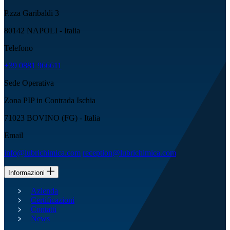
P.zza Garibaldi 3
80142 NAPOLI - Italia
Telefono
+39 0881 966611
Sede Operativa
Zona PIP in Contrada Ischia
71023 BOVINO (FG) - Italia
Email
info@lubrichimica.com
reception@lubrichimica.com
Informazioni
Azienda
Certificazioni
Contatti
News