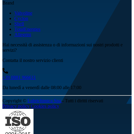
Brand
Valvoline
Cyclon
Shell
TotalEnergies
Allegrini
Hai necessità di assistenza o di informazioni sui nostri prodotti e
servizi?
Contatta il nostro servizio clienti
+39 0881 966611
Da lunedì a venerdì dalle 08:00 alle 17:00
Copyright ©
Lubrichimica Spa
- Tutti i diritti riservati
Privacy policy
Cookies policy