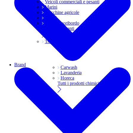
Veicoli commerciali e pesanti
Marini
Macchine agricole
Grassi
Moto e fuoribordo
Tutti i lubrificanti
Trasmissioni
Brand
Carwash
Lavanderia
Horeca
Tutti i prodotti chimici