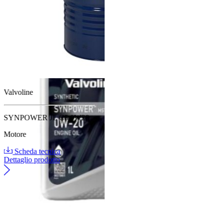
Valvoline
SYNPOWER JL C5 0W20
Motore
Scheda tecnica
Dettaglio prodotto