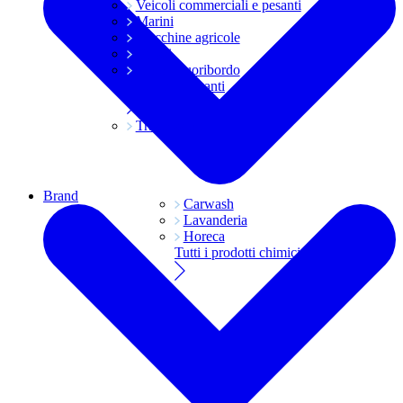
Veicoli commerciali e pesanti
Marini
Macchine agricole
Grassi
Moto e fuoribordo
Tutti i lubrificanti
Trasmissioni
Brand
Carwash
Lavanderia
Horeca
Tutti i prodotti chimici