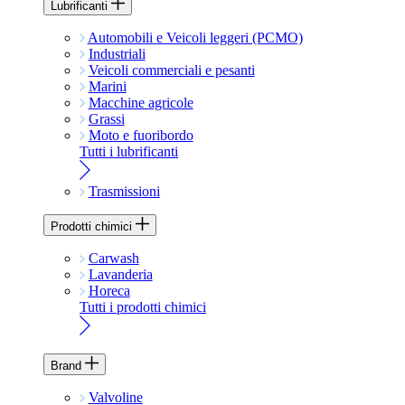
Lubrificanti
Automobili e Veicoli leggeri (PCMO)
Industriali
Veicoli commerciali e pesanti
Marini
Macchine agricole
Grassi
Moto e fuoribordo
Tutti i lubrificanti
Trasmissioni
Prodotti chimici
Carwash
Lavanderia
Horeca
Tutti i prodotti chimici
Brand
Valvoline