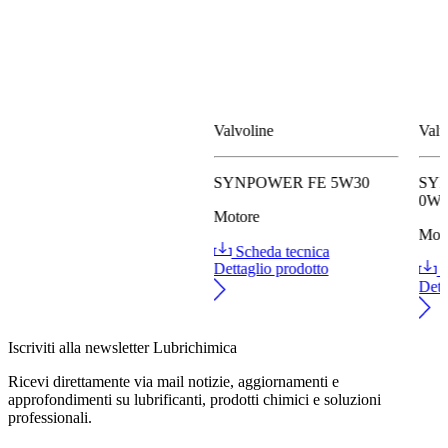
Valvoline
Valv
SYNPOWER FE 5W30
SY
0W
Motore
Mot
Scheda tecnica
Dettaglio prodotto
S
Dett
Iscriviti alla newsletter Lubrichimica
Ricevi direttamente via mail notizie, aggiornamenti e
approfondimenti su lubrificanti, prodotti chimici e soluzioni
professionali.