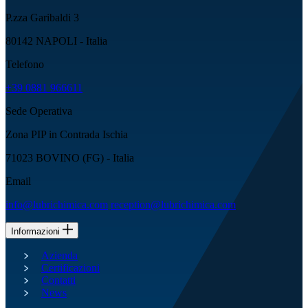
P.zza Garibaldi 3
80142 NAPOLI - Italia
Telefono
+39 0881 966611
Sede Operativa
Zona PIP in Contrada Ischia
71023 BOVINO (FG) - Italia
Email
info@lubrichimica.com
reception@lubrichimica.com
Informazioni
Azienda
Certificazioni
Contatti
News