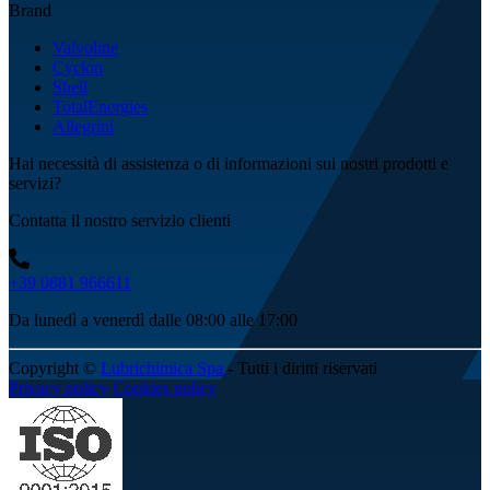
Brand
Valvoline
Cyclon
Shell
TotalEnergies
Allegrini
Hai necessità di assistenza o di informazioni sui nostri prodotti e
servizi?
Contatta il nostro servizio clienti
+39 0881 966611
Da lunedì a venerdì dalle 08:00 alle 17:00
Copyright ©
Lubrichimica Spa
- Tutti i diritti riservati
Privacy policy
Cookies policy