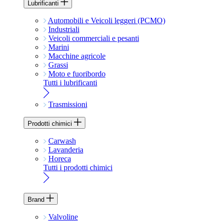
Lubrificanti
Automobili e Veicoli leggeri (PCMO)
Industriali
Veicoli commerciali e pesanti
Marini
Macchine agricole
Grassi
Moto e fuoribordo
Tutti i lubrificanti
Trasmissioni
Prodotti chimici
Carwash
Lavanderia
Horeca
Tutti i prodotti chimici
Brand
Valvoline