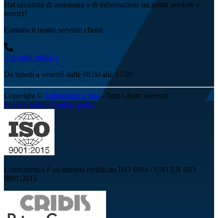
Hai necessità di assistenza o di informazioni sui nostri prodotti e
servizi?
Contatta il nostro servizio clienti
+39 0881 966611
Da lunedì a venerdì dalle 08:00 alle 17:00
Copyright ©
Lubrichimica Spa
- Tutti i diritti riservati
Privacy policy
Cookies policy
Lubrichimica è un'azienda certificata ISO 9001 / UNI EN ISO
9001:2015