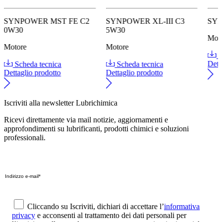
SYNPOWER MST FE C2
SYNPOWER XL-III C3
SY
0W30
5W30
Mot
Motore
Motore
S
Scheda tecnica
Scheda tecnica
Dett
Dettaglio prodotto
Dettaglio prodotto
Iscriviti alla newsletter Lubrichimica
Ricevi direttamente via mail notizie, aggiornamenti e
approfondimenti su lubrificanti, prodotti chimici e soluzioni
professionali.
Cliccando su Iscriviti, dichiari di accettare l’
informativa
privacy
e acconsenti al trattamento dei dati personali per