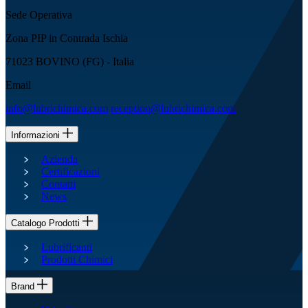
Sede Operativa
Zona PIP in Contrada Ischia
71023 BOVINO (FG) - Italia
Email
info@lubrichimica.com
reception@lubrichimica.com
Informazioni
Azienda
Certificazioni
Contatti
News
Catalogo Prodotti
Lubrificanti
Prodotti Chimici
Brand