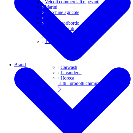
Veicoli commerciali e pesanti
Marini
Macchine agricole
Grassi
Moto e fuoribordo
Tutti i lubrificanti
Trasmissioni
Brand
Carwash
Lavanderia
Horeca
Tutti i prodotti chimici