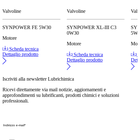
Valvoline
Valvoline
Valv
SYNPOWER FE 5W30
SYNPOWER XL-III C3
SY
0W30
5W
Motore
Motore
Mot
Scheda tecnica
Dettaglio prodotto
Scheda tecnica
S
Dettaglio prodotto
Dett
Iscriviti alla newsletter Lubrichimica
Ricevi direttamente via mail notizie, aggiornamenti e
approfondimenti su lubrificanti, prodotti chimici e soluzioni
professionali.