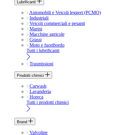
Lubrificanti
Automobili e Veicoli leggeri (PCMO)
Industriali
Veicoli commerciali e pesanti
Marini
Macchine agricole
Grassi
Moto e fuoribordo
Tutti i lubrificanti
Trasmissioni
Prodotti chimici
Carwash
Lavanderia
Horeca
Tutti i prodotti chimici
Brand
Valvoline