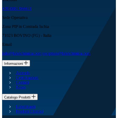
+39 0881 966611
Sede Operativa
Zona PIP in Contrada Ischia
71023 BOVINO (FG) - Italia
Email
info@lubrichimica.com
reception@lubrichimica.com
Informazioni
Azienda
Certificazioni
Contatti
News
Catalogo Prodotti
Lubrificanti
Prodotti Chimici