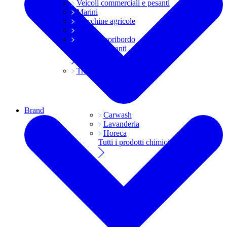
Veicoli commerciali e pesanti
Marini
Macchine agricole
Grassi
Moto e fuoribordo
Tutti i lubrificanti
Trasmissioni
Brand
Carwash
Lavanderia
Horeca
Tutti i prodotti chimici