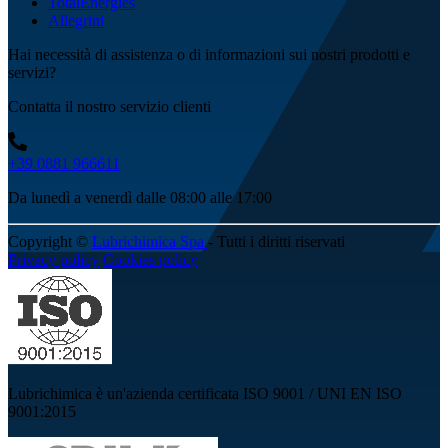
TotalEnergies
Allegrini
Hai necessità di assistenza o di informazioni sui nostri prodotti e
servizi?
Contatta il nostro servizio clienti
+39 0881 966611
Da lunedì a venerdì dalle 08:00 alle 17:00
Copyright ©
Lubrichimica Spa
- Tutti i diritti riservati
Privacy policy
Cookies policy
Lubrichimica è un'azienda certificata ISO 9001 / UNI EN ISO
9001:2015