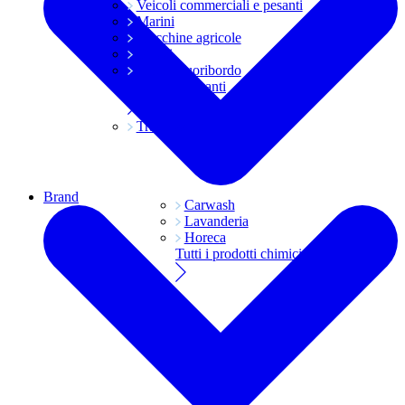
Veicoli commerciali e pesanti
Marini
Macchine agricole
Grassi
Moto e fuoribordo
Tutti i lubrificanti
Trasmissioni
Brand
Carwash
Lavanderia
Horeca
Tutti i prodotti chimici