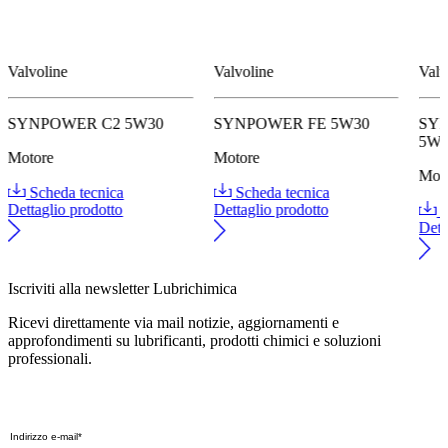
Valvoline
Valvoline
Valv
SYNPOWER C2 5W30
SYNPOWER FE 5W30
SY
5W
Motore
Motore
Mot
Scheda tecnica
Scheda tecnica
Dettaglio prodotto
Dettaglio prodotto
S
Dett
Iscriviti alla newsletter Lubrichimica
Ricevi direttamente via mail notizie, aggiornamenti e
approfondimenti su lubrificanti, prodotti chimici e soluzioni
professionali.