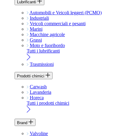
Lubrificanti
Automobili e Veicoli leggeri (PCMO)
Industriali
Veicoli commerciali e pesanti
Marini
Macchine agricole
Grassi
Moto e fuoribordo
Tutti i lubrificanti
Trasmissioni
Prodotti chimici
Carwash
Lavanderia
Horeca
Tutti i prodotti chimici
Brand
Valvoline