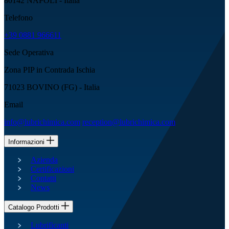
80142 NAPOLI - Italia
Telefono
+39 0881 966611
Sede Operativa
Zona PIP in Contrada Ischia
71023 BOVINO (FG) - Italia
Email
info@lubrichimica.com
reception@lubrichimica.com
Informazioni
Azienda
Certificazioni
Contatti
News
Catalogo Prodotti
Lubrificanti