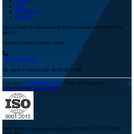
Cyclon
Shell
TotalEnergies
Allegrini
Hai necessità di assistenza o di informazioni sui nostri prodotti e
servizi?
Contatta il nostro servizio clienti
+39 0881 966611
Da lunedì a venerdì dalle 08:00 alle 17:00
Copyright ©
Lubrichimica Spa
- Tutti i diritti riservati
Privacy policy
Cookies policy
Lubrichimica è un'azienda certificata ISO 9001 / UNI EN ISO
9001:2015