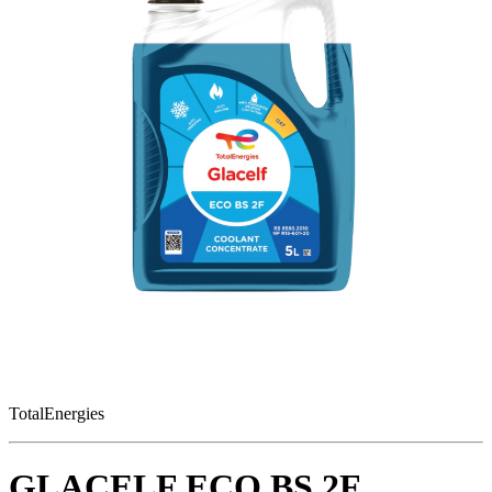
TotalEnergies
GLACELF ECO BS 2F