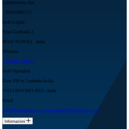
Lubrichimica Spa
- 02410480715
Sede Legale
P.zza Garibaldi 3
80142 NAPOLI - Italia
Telefono
+39 0881 966611
Sede Operativa
Zona PIP in Contrada Ischia
71023 BOVINO (FG) - Italia
Email
info@lubrichimica.com
reception@lubrichimica.com
Informazioni