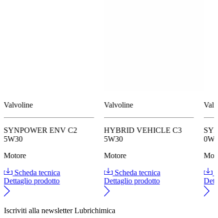
Valvoline
Valvoline
Valv
SYNPOWER ENV C2
HYBRID VEHICLE C3
SYN
5W30
5W30
0W
Motore
Motore
Mot
Scheda tecnica
Scheda tecnica
S
Dettaglio prodotto
Dettaglio prodotto
Dett
Iscriviti alla newsletter Lubrichimica