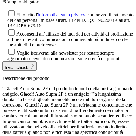
*Campi obbligatori
*Ho letto l'
informativa sulla privacy
e autorizzo il trattamento
dei dati personali in base all'art. 13 del D.Lgs. 196/2003 e all'art.
13 GDPR 679/16
Acconsenti all’utilizzo dei tuoi dati per attività di profilazione
al fine di inviarti comunicazioni commerciali più in linea con le
tue abitudini e preferenze.
Voglio iscrivermi alla newsletter per restare sempre
aggiornato ricevendo comunicazioni sulle novità e i prodotti.
Invia richiesta
Descrizione del prodotto
“Glacelf Auto Supra 2F è il prodotto di punta della nostra gamma di
antigelo. Glacelf Auto Supra 2F è un antigelo “”a lunghissima
durata”” a base di glicole monoetilenico e inibitori organici della
corrosione. Glacelf Auto Supra 2F è un refrigerante concentrato che
pụ essere utilizzato in tutti i sistemi di raffreddamento dei motori a
combustione di automobili furgoni camion autobus cantieri edili ecc
furgoni camion autobus macchine edili e trattori agricoli. Pụ essere
utilizzato anche nei veicoli elettrici per il raffreddamento indiretto
della batteria quando non è richiesta una specifica conducibilità