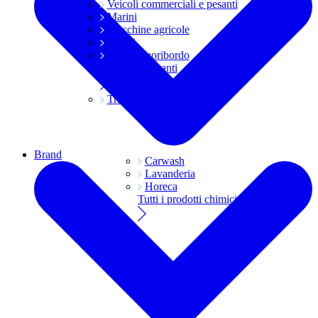
Veicoli commerciali e pesanti
Marini
Macchine agricole
Grassi
Moto e fuoribordo
Tutti i lubrificanti
Trasmissioni
Brand
Carwash
Lavanderia
Horeca
Tutti i prodotti chimici