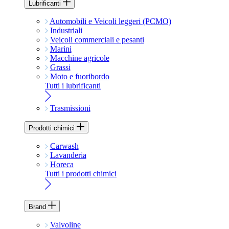
Lubrificanti
Automobili e Veicoli leggeri (PCMO)
Industriali
Veicoli commerciali e pesanti
Marini
Macchine agricole
Grassi
Moto e fuoribordo
Tutti i lubrificanti
Trasmissioni
Prodotti chimici
Carwash
Lavanderia
Horeca
Tutti i prodotti chimici
Brand
Valvoline