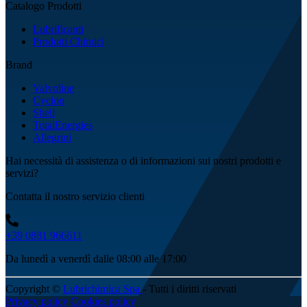
Catalogo Prodotti
Lubrificanti
Prodotti Chimici
Brand
Valvoline
Cyclon
Shell
TotalEnergies
Allegrini
Hai necessità di assistenza o di informazioni sui nostri prodotti e
servizi?
Contatta il nostro servizio clienti
+39 0881 966611
Da lunedì a venerdì dalle 08:00 alle 17:00
Copyright ©
Lubrichimica Spa
- Tutti i diritti riservati
Privacy policy
Cookies policy