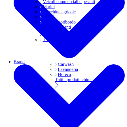
Veicoli commerciali e pesanti
Marini
Macchine agricole
Grassi
Moto e fuoribordo
Tutti i lubrificanti
Trasmissioni
Brand
Carwash
Lavanderia
Horeca
Tutti i prodotti chimici