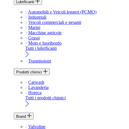
Lubrificanti
Automobili e Veicoli leggeri (PCMO)
Industriali
Veicoli commerciali e pesanti
Marini
Macchine agricole
Grassi
Moto e fuoribordo
Tutti i lubrificanti
Trasmissioni
Prodotti chimici
Carwash
Lavanderia
Horeca
Tutti i prodotti chimici
Brand
Valvoline