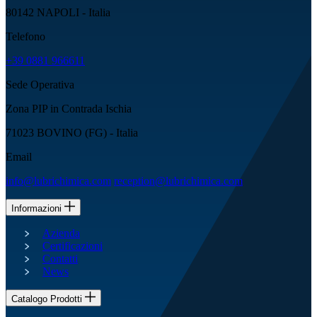
80142 NAPOLI - Italia
Telefono
+39 0881 966611
Sede Operativa
Zona PIP in Contrada Ischia
71023 BOVINO (FG) - Italia
Email
info@lubrichimica.com
reception@lubrichimica.com
Informazioni
Azienda
Certificazioni
Contatti
News
Catalogo Prodotti