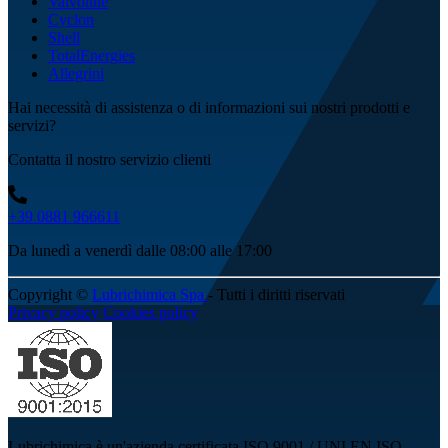
Valvoline
Cyclon
Shell
TotalEnergies
Allegrini
Hai necessità di assistenza o di informazioni sui nostri prodotti e
servizi?
Contatta il nostro servizio clienti
+39 0881 966611
Da lunedì a venerdì dalle 08:00 alle 17:00
Copyright ©
Lubrichimica Spa
- Tutti i diritti riservati
Privacy policy
Cookies policy
Lubrichimica è un'azienda certificata ISO 9001 / UNI EN ISO