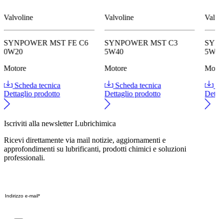
Valvoline
Valvoline
Valv
SYNPOWER MST FE C6
SYNPOWER MST C3
SY
0W20
5W40
5W
Motore
Motore
Mot
Scheda tecnica
Scheda tecnica
S
Dettaglio prodotto
Dettaglio prodotto
Dett
Iscriviti alla newsletter Lubrichimica
Ricevi direttamente via mail notizie, aggiornamenti e
approfondimenti su lubrificanti, prodotti chimici e soluzioni
professionali.