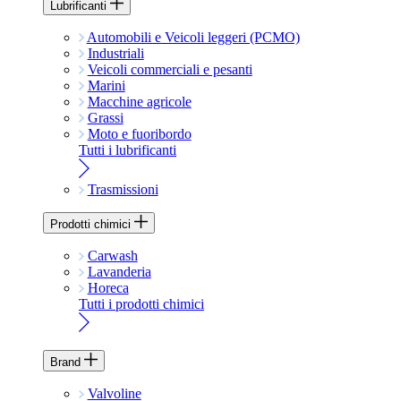
Lubrificanti
Automobili e Veicoli leggeri (PCMO)
Industriali
Veicoli commerciali e pesanti
Marini
Macchine agricole
Grassi
Moto e fuoribordo
Tutti i lubrificanti
Trasmissioni
Prodotti chimici
Carwash
Lavanderia
Horeca
Tutti i prodotti chimici
Brand
Valvoline