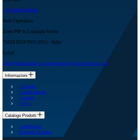
+39 0881 966611
Sede Operativa
Zona PIP in Contrada Ischia
71023 BOVINO (FG) - Italia
Email
info@lubrichimica.com
reception@lubrichimica.com
Informazioni
Azienda
Certificazioni
Contatti
News
Catalogo Prodotti
Lubrificanti
Prodotti Chimici