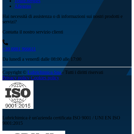
TotalEnergies
Allegrini
Hai necessità di assistenza o di informazioni sui nostri prodotti e
servizi?
Contatta il nostro servizio clienti
+39 0881 966611
Da lunedì a venerdì dalle 08:00 alle 17:00
Copyright ©
Lubrichimica Spa
- Tutti i diritti riservati
Privacy policy
Cookies policy
Lubrichimica è un'azienda certificata ISO 9001 / UNI EN ISO
9001:2015