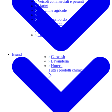
Veicoli commerciali e pesanti
Marini
Macchine agricole
Grassi
Moto e fuoribordo
Tutti i lubrificanti
Trasmissioni
Brand
Carwash
Lavanderia
Horeca
Tutti i prodotti chimici