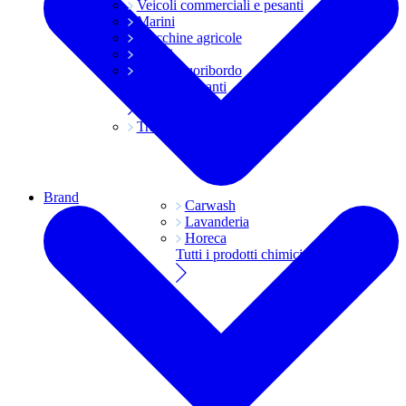
Veicoli commerciali e pesanti
Marini
Macchine agricole
Grassi
Moto e fuoribordo
Tutti i lubrificanti
Trasmissioni
Brand
Carwash
Lavanderia
Horeca
Tutti i prodotti chimici