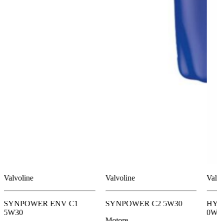
Valvoline
Valvoline
Valv
SYNPOWER ENV C1
SYNPOWER C2 5W30
HYB
5W30
0W
Motore