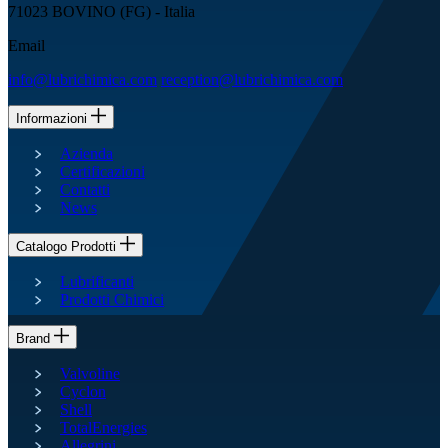
71023 BOVINO (FG) - Italia
Email
info@lubrichimica.com
reception@lubrichimica.com
Informazioni
Azienda
Certificazioni
Contatti
News
Catalogo Prodotti
Lubrificanti
Prodotti Chimici
Brand
Valvoline
Cyclon
Shell
TotalEnergies
Allegrini