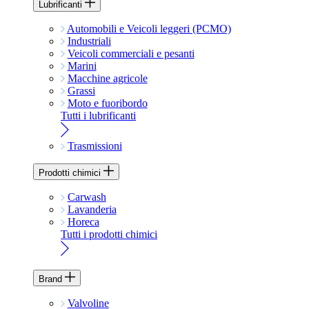
Lubrificanti
Automobili e Veicoli leggeri (PCMO)
Industriali
Veicoli commerciali e pesanti
Marini
Macchine agricole
Grassi
Moto e fuoribordo
Tutti i lubrificanti
Trasmissioni
Prodotti chimici
Carwash
Lavanderia
Horeca
Tutti i prodotti chimici
Brand
Valvoline