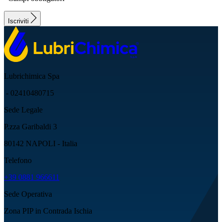
Iscriviti
Lubrichimica Spa
- 02410480715
Sede Legale
P.zza Garibaldi 3
80142 NAPOLI - Italia
Telefono
+39 0881 966611
Sede Operativa
Zona PIP in Contrada Ischia