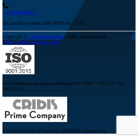
+39 0881 966611
Da lunedì a venerdì dalle 08:00 alle 17:00
Copyright ©
Lubrichimica Spa
- Tutti i diritti riservati
Privacy policy
Cookies policy
Lubrichimica è un'azienda certificata ISO 9001 / UNI EN ISO
9001:2015
Il riconoscimento di massima affidabilità commerciale