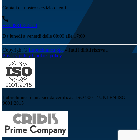
Contatta il nostro servizio clienti
+39 0881 966611
Da lunedì a venerdì dalle 08:00 alle 17:00
Copyright ©
Lubrichimica Spa
- Tutti i diritti riservati
Privacy policy
Cookies policy
Lubrichimica è un'azienda certificata ISO 9001 / UNI EN ISO
9001:2015