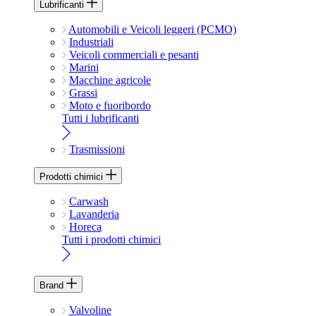
Lubrificanti
Automobili e Veicoli leggeri (PCMO)
Industriali
Veicoli commerciali e pesanti
Marini
Macchine agricole
Grassi
Moto e fuoribordo
Tutti i lubrificanti
Trasmissioni
Prodotti chimici
Carwash
Lavanderia
Horeca
Tutti i prodotti chimici
Brand
Valvoline