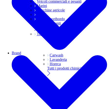
Veicoli commerciali e pesanti
Marini
Macchine agricole
Grassi
Moto e fuoribordo
Tutti i lubrificanti
Trasmissioni
Brand
Carwash
Lavanderia
Horeca
Tutti i prodotti chimici