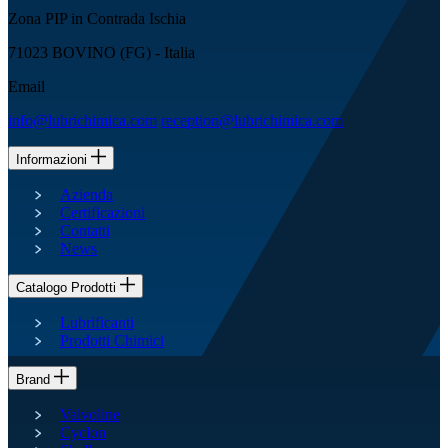
Zona PIP in Contrada Ischia
71023 BOVINO (FG) - Italia
Email
info@lubrichimica.com
reception@lubrichimica.com
Informazioni
Azienda
Certificazioni
Contatti
News
Catalogo Prodotti
Lubrificanti
Prodotti Chimici
Brand
Valvoline
Cyclon