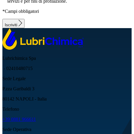
servizi e per fini di profilazione.
*Campi obbligatori
Iscriviti
Lubrichimica Spa
- 02410480715
Sede Legale
P.zza Garibaldi 3
80142 NAPOLI - Italia
Telefono
+39 0881 966611
Sede Operativa