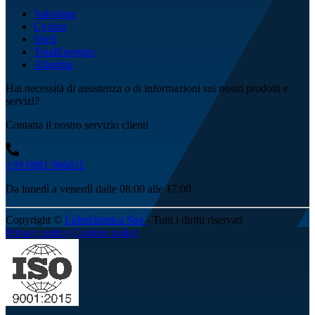
Valvoline
Cyclon
Shell
TotalEnergies
Allegrini
Hai necessità di assistenza o di informazioni sui nostri prodotti e
servizi?
Contatta il nostro servizio clienti
+39 0881 966611
Da lunedì a venerdì dalle 08:00 alle 17:00
Copyright ©
Lubrichimica Spa
- Tutti i diritti riservati
Privacy policy
Cookies policy