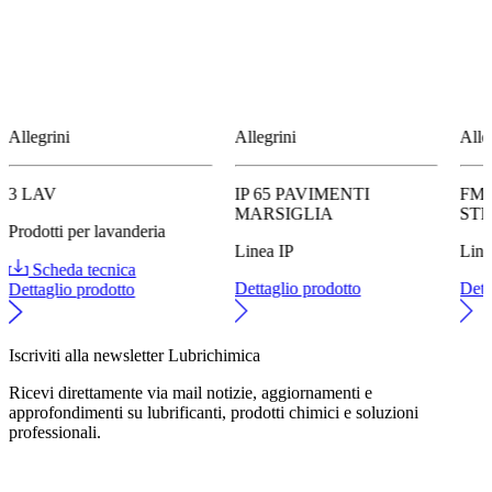
Allegrini
Allegrini
Alle
3 LAV
IP 65 PAVIMENTI
FM 
MARSIGLIA
ST
Prodotti per lavanderia
Linea IP
Lin
Scheda tecnica
Dettaglio prodotto
Dett
Dettaglio prodotto
Iscriviti alla newsletter Lubrichimica
Ricevi direttamente via mail notizie, aggiornamenti e
approfondimenti su lubrificanti, prodotti chimici e soluzioni
professionali.