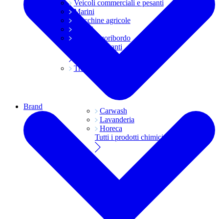
Veicoli commerciali e pesanti
Marini
Macchine agricole
Grassi
Moto e fuoribordo
Tutti i lubrificanti
Trasmissioni
Brand
Carwash
Lavanderia
Horeca
Tutti i prodotti chimici