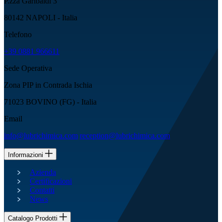
P.zza Garibaldi 3
80142 NAPOLI - Italia
Telefono
+39 0881 966611
Sede Operativa
Zona PIP in Contrada Ischia
71023 BOVINO (FG) - Italia
Email
info@lubrichimica.com
reception@lubrichimica.com
Informazioni
Azienda
Certificazioni
Contatti
News
Catalogo Prodotti