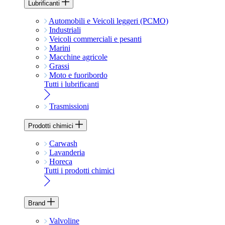
Lubrificanti
Automobili e Veicoli leggeri (PCMO)
Industriali
Veicoli commerciali e pesanti
Marini
Macchine agricole
Grassi
Moto e fuoribordo
Tutti i lubrificanti
Trasmissioni
Prodotti chimici
Carwash
Lavanderia
Horeca
Tutti i prodotti chimici
Brand
Valvoline