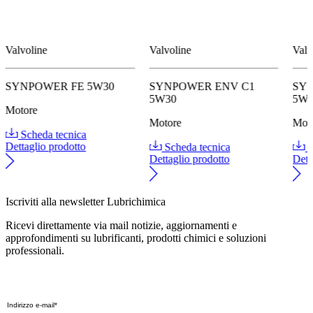
Valvoline
Valvoline
Valv
SYNPOWER FE 5W30
SYNPOWER ENV C1
SY
5W30
5W
Motore
Motore
Mot
Scheda tecnica
Dettaglio prodotto
Scheda tecnica
S
Dettaglio prodotto
Dett
Iscriviti alla newsletter Lubrichimica
Ricevi direttamente via mail notizie, aggiornamenti e
approfondimenti su lubrificanti, prodotti chimici e soluzioni
professionali.