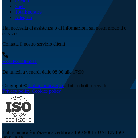
Cyclon
Shell
TotalEnergies
Allegrini
Hai necessità di assistenza o di informazioni sui nostri prodotti e
servizi?
Contatta il nostro servizio clienti
+39 0881 966611
Da lunedì a venerdì dalle 08:00 alle 17:00
Copyright ©
Lubrichimica Spa
- Tutti i diritti riservati
Privacy policy
Cookies policy
Lubrichimica è un'azienda certificata ISO 9001 / UNI EN ISO
9001:2015