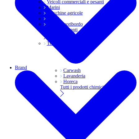
Veicoli commerciali e pesanti
Marini
Macchine agricole
Grassi
Moto e fuoribordo
Tutti i lubrificanti
Trasmissioni
Brand
Carwash
Lavanderia
Horeca
Tutti i prodotti chimici