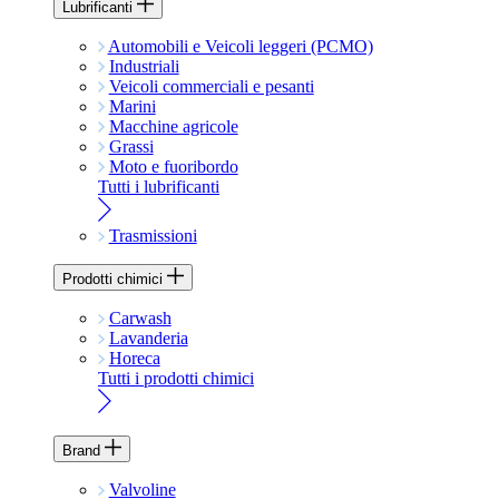
Lubrificanti
Automobili e Veicoli leggeri (PCMO)
Industriali
Veicoli commerciali e pesanti
Marini
Macchine agricole
Grassi
Moto e fuoribordo
Tutti i lubrificanti
Trasmissioni
Prodotti chimici
Carwash
Lavanderia
Horeca
Tutti i prodotti chimici
Brand
Valvoline