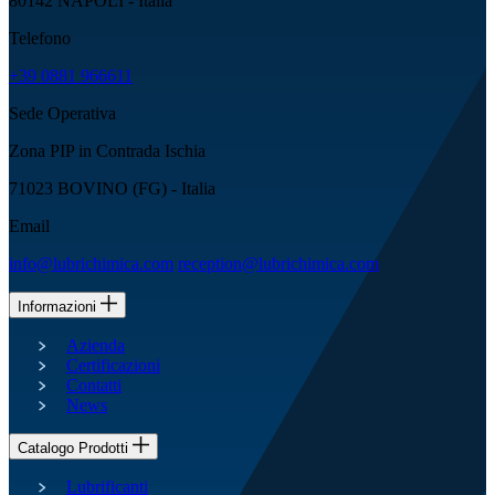
80142 NAPOLI - Italia
Telefono
+39 0881 966611
Sede Operativa
Zona PIP in Contrada Ischia
71023 BOVINO (FG) - Italia
Email
info@lubrichimica.com
reception@lubrichimica.com
Informazioni
Azienda
Certificazioni
Contatti
News
Catalogo Prodotti
Lubrificanti