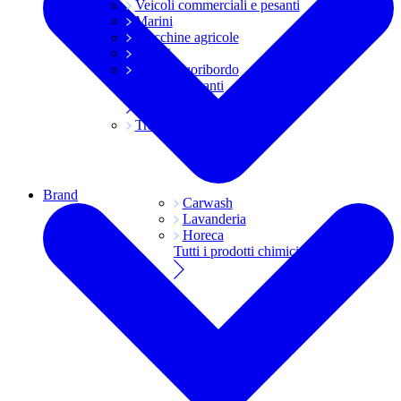
Veicoli commerciali e pesanti
Marini
Macchine agricole
Grassi
Moto e fuoribordo
Tutti i lubrificanti
Trasmissioni
Brand
Carwash
Lavanderia
Horeca
Tutti i prodotti chimici