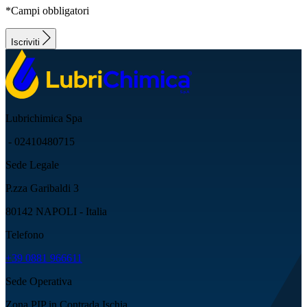
*Campi obbligatori
Iscriviti
Lubrichimica Spa
- 02410480715
Sede Legale
P.zza Garibaldi 3
80142 NAPOLI - Italia
Telefono
+39 0881 966611
Sede Operativa
Zona PIP in Contrada Ischia