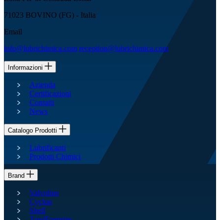
71023 BOVINO (FG) - Italia
Email
info@lubrichimica.com
reception@lubrichimica.com
Informazioni
Azienda
Certificazioni
Contatti
News
Catalogo Prodotti
Lubrificanti
Prodotti Chimici
Brand
Valvoline
Cyclon
Shell
TotalEnergies