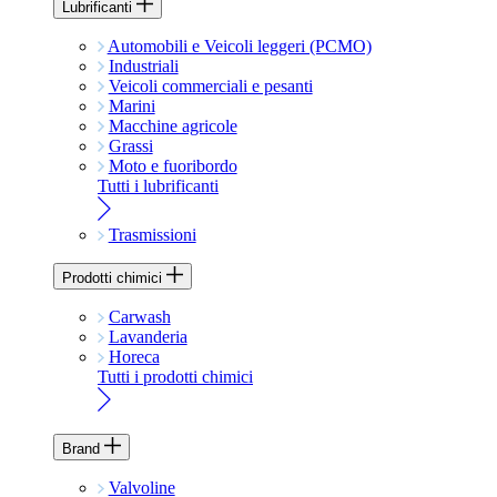
Lubrificanti
Automobili e Veicoli leggeri (PCMO)
Industriali
Veicoli commerciali e pesanti
Marini
Macchine agricole
Grassi
Moto e fuoribordo
Tutti i lubrificanti
Trasmissioni
Prodotti chimici
Carwash
Lavanderia
Horeca
Tutti i prodotti chimici
Brand
Valvoline