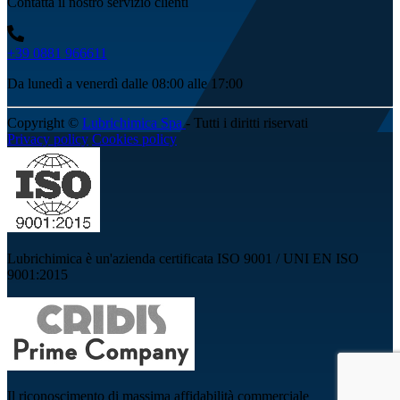
Contatta il nostro servizio clienti
+39 0881 966611
Da lunedì a venerdì dalle 08:00 alle 17:00
Copyright ©
Lubrichimica Spa
- Tutti i diritti riservati
Privacy policy
Cookies policy
Lubrichimica è un'azienda certificata ISO 9001 / UNI EN ISO
9001:2015
Il riconoscimento di massima affidabilità commerciale