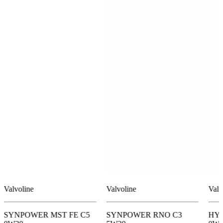
Valvoline
Valvoline
Valv
SYNPOWER MST FE C5
SYNPOWER RNO C3
HYB