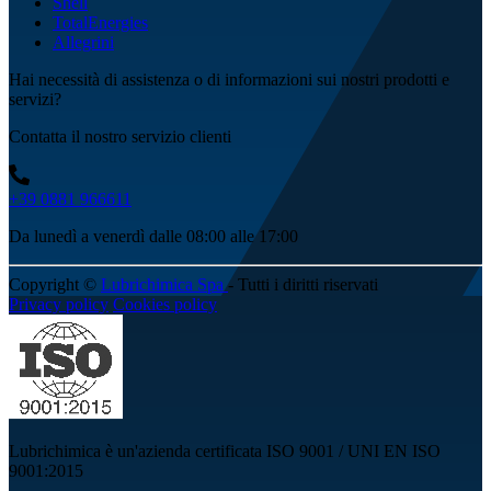
Shell
TotalEnergies
Allegrini
Hai necessità di assistenza o di informazioni sui nostri prodotti e
servizi?
Contatta il nostro servizio clienti
+39 0881 966611
Da lunedì a venerdì dalle 08:00 alle 17:00
Copyright ©
Lubrichimica Spa
- Tutti i diritti riservati
Privacy policy
Cookies policy
Lubrichimica è un'azienda certificata ISO 9001 / UNI EN ISO
9001:2015