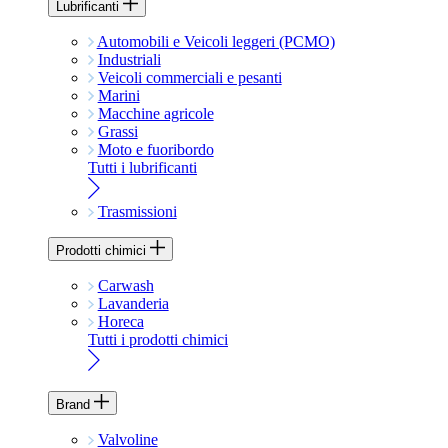
Lubrificanti
Automobili e Veicoli leggeri (PCMO)
Industriali
Veicoli commerciali e pesanti
Marini
Macchine agricole
Grassi
Moto e fuoribordo
Tutti i lubrificanti
Trasmissioni
Prodotti chimici
Carwash
Lavanderia
Horeca
Tutti i prodotti chimici
Brand
Valvoline