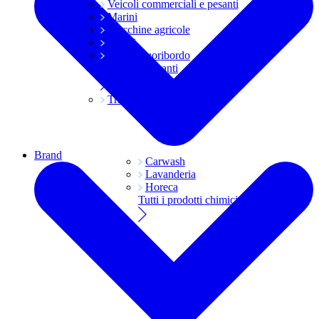
Veicoli commerciali e pesanti
Marini
Macchine agricole
Grassi
Moto e fuoribordo
Tutti i lubrificanti
Trasmissioni
Brand
Carwash
Lavanderia
Horeca
Tutti i prodotti chimici