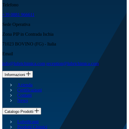
Telefono
+39 0881 966611
Sede Operativa
Zona PIP in Contrada Ischia
71023 BOVINO (FG) - Italia
Email
info@lubrichimica.com
reception@lubrichimica.com
Informazioni
Azienda
Certificazioni
Contatti
News
Catalogo Prodotti
Lubrificanti
Prodotti Chimici