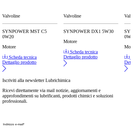
Valvoline
Valvoline
Valv
SYNPOWER MST C5
SYNPOWER DX1 5W30
SYN
0W20
0W
Motore
Motore
Mot
Scheda tecnica
Scheda tecnica
Dettaglio prodotto
S
Dettaglio prodotto
Dett
Iscriviti alla newsletter Lubrichimica
Ricevi direttamente via mail notizie, aggiornamenti e
approfondimenti su lubrificanti, prodotti chimici e soluzioni
professionali.