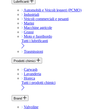
Lubrificanti
Automobili e Veicoli leggeri (PCMO)
Industriali
Veicoli commerciali e pesanti
Marini
Macchine agricole
Grassi
Moto e fuoribordo
Tutti i lubrificanti
Trasmissioni
Prodotti chimici
Carwash
Lavanderia
Horeca
Tutti i prodotti chimici
Brand
Valvoline