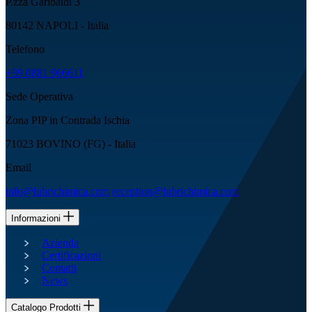
P.zza Garibaldi 3
80142 NAPOLI - Italia
Telefono
+39 0881 966611
Sede Operativa
Zona PIP in Contrada Ischia
71023 BOVINO (FG) - Italia
Email
info@lubrichimica.com
reception@lubrichimica.com
Informazioni
Azienda
Certificazioni
Contatti
News
Catalogo Prodotti