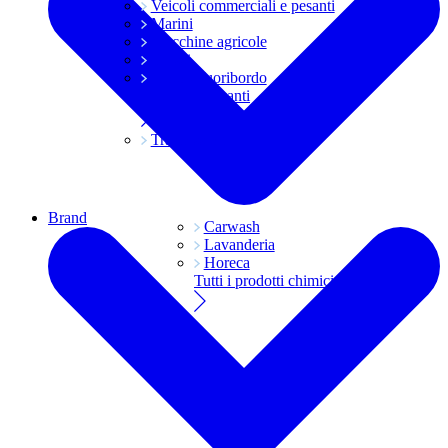
Veicoli commerciali e pesanti
Marini
Macchine agricole
Grassi
Moto e fuoribordo
Tutti i lubrificanti
Trasmissioni
Brand
Carwash
Lavanderia
Horeca
Tutti i prodotti chimici