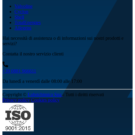
Valvoline
Cyclon
Shell
TotalEnergies
Allegrini
Hai necessità di assistenza o di informazioni sui nostri prodotti e
servizi?
Contatta il nostro servizio clienti
+39 0881 966611
Da lunedì a venerdì dalle 08:00 alle 17:00
Copyright ©
Lubrichimica Spa
- Tutti i diritti riservati
Privacy policy
Cookies policy