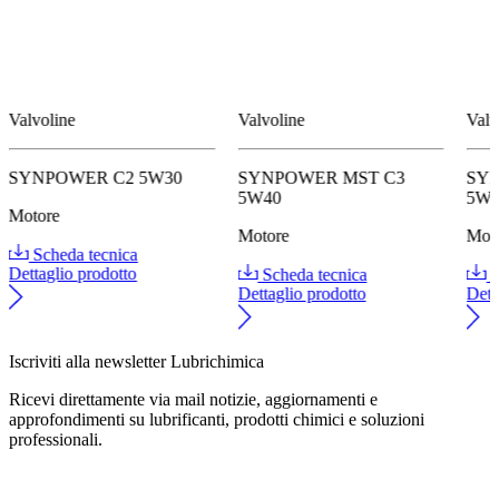
Valvoline
Valvoline
Valv
SYNPOWER C2 5W30
SYNPOWER MST C3
SY
5W40
5W
Motore
Motore
Mot
Scheda tecnica
Dettaglio prodotto
Scheda tecnica
S
Dettaglio prodotto
Dett
Iscriviti alla newsletter Lubrichimica
Ricevi direttamente via mail notizie, aggiornamenti e
approfondimenti su lubrificanti, prodotti chimici e soluzioni
professionali.