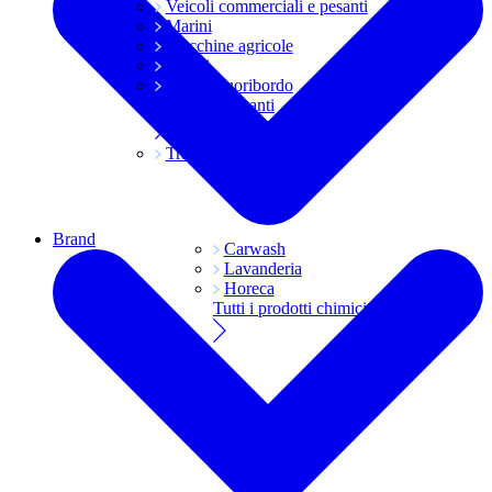
Veicoli commerciali e pesanti
Marini
Macchine agricole
Grassi
Moto e fuoribordo
Tutti i lubrificanti
Trasmissioni
Brand
Carwash
Lavanderia
Horeca
Tutti i prodotti chimici