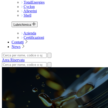
TotalEnergies
Cyclon
Allegrini
Shell
Lubrichimica
Azienda
Certificazioni
Contatti
News
Area Riservata