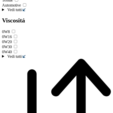
Tessile
Automotive
Vedi tutti
Viscositá
0W8
0W16
0W20
0W30
0W40
Vedi tutti