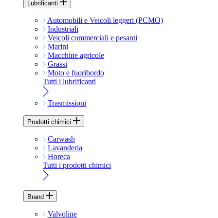
Lubrificanti
Automobili e Veicoli leggeri (PCMO)
Industriali
Veicoli commerciali e pesanti
Marini
Macchine agricole
Grassi
Moto e fuoribordo
Tutti i lubrificanti
Trasmissioni
Prodotti chimici
Carwash
Lavanderia
Horeca
Tutti i prodotti chimici
Brand
Valvoline