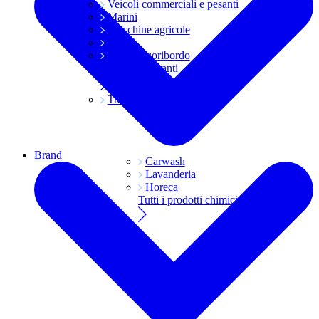
Veicoli commerciali e pesanti
Marini
Macchine agricole
Grassi
Moto e fuoribordo
Tutti i lubrificanti
Trasmissioni
Brand
Carwash
Lavanderia
Horeca
Tutti i prodotti chimici