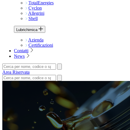
TotalEnergies
Cyclon
Allegrini
Shell
Lubrichimica
Azienda
Certificazioni
Contatti
News
Area Riservata