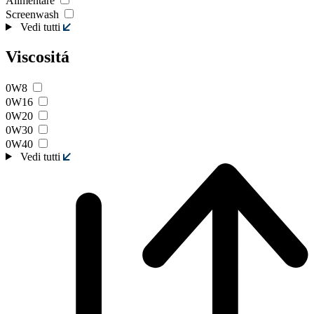
Alimentare
Screenwash
Vedi tutti
Viscositá
0W8
0W16
0W20
0W30
0W40
Vedi tutti