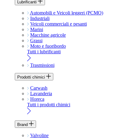
Lubrificanti
Automobili e Veicoli leggeri (PCMO)
Industriali
Veicoli commerciali e pesanti
Marini
Macchine agricole
Grassi
Moto e fuoribordo
Tutti i lubrificanti
Trasmissioni
Prodotti chimici
Carwash
Lavanderia
Horeca
Tutti i prodotti chimici
Brand
Valvoline